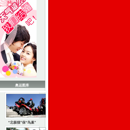
奥运图库
“北极猫”保“鸟巢”