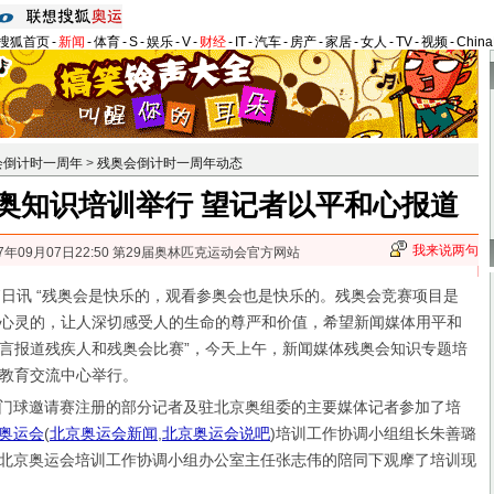
搜狐首页
-
新闻
-
体育
-
S
-
娱乐
-
V
-
财经
-
IT
-
汽车
-
房产
-
家居
-
女人
-
TV
-
视频
-
Chin
会倒计时一周年
>
残奥会倒计时一周年动态
奥知识培训举行 望记者以平和心报道
我来说两句
07年09月07日22:50 第29届奥林匹克运动会官方网站
讯 “残奥会是快乐的，观看参奥会也是快乐的。残奥会竞赛项目是
心灵的，让人深切感受人的生命的尊严和价值，希望新闻媒体用平和
言报道残疾人和残奥会比赛”，今天上午，新闻媒体残奥会知识专题培
教育交流中心举行。
际盲人门球邀请赛注册的部分记者及驻北京奥组委的主要媒体记者参加了培
奥运会
(
北京奥运会新闻
,
北京奥运会说吧
)
培训工作协调小组组长朱善璐
北京奥运会培训工作协调小组办公室主任张志伟的陪同下观摩了培训现