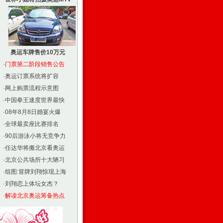
奥运车牌售价10万元
·
门票第二阶段销售公告
·
奥运订票系统将扩容
·
网上购票流程示意图
·
中国拳王速度世界最快
·
08年8月8日婚宴火爆
·
全球最卖座比赛排名
·
90后游泳小将无竞争力
·
任达华将搬北京看奥运
·
北京公共场所十大陋习
·
组图:冒牌刘翔惊现上海
·
刘翔恋上体坛女杰？
·
解读北京奥运筹备热点