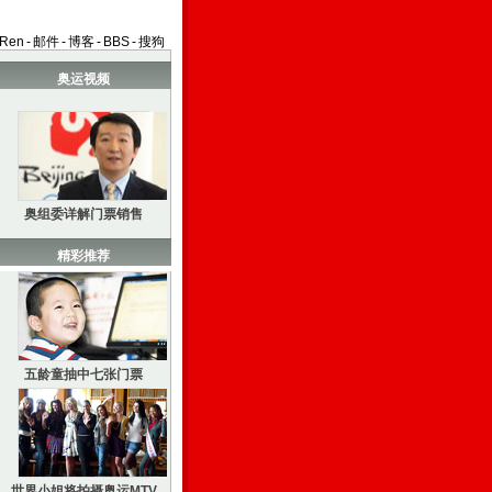
aRen
-
邮件
-
博客
-
BBS
-
搜狗
奥运视频
奥组委详解门票销售
精彩推荐
五龄童抽中七张门票
世界小姐将拍摄奥运MTV