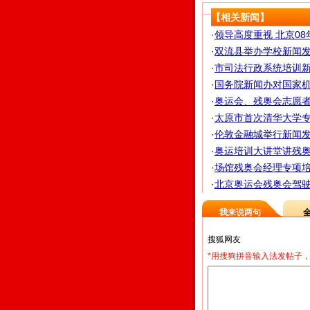
【相关新闻】
·
领导高度重视 北京08
·
双流县举办学校新闻
·
市司法行政系统培训新
·
国务院新闻办对国家
·
奥运会、残奥会志愿者远
·
太原市首次清华大学
·
伦敦金融城举行新闻发
·
奥运培训大讲堂讲残奥会
·
场馆残奥会经理专项培训
·
北京奥运会残奥会驾驶员
我来说两句
*用搜狗拼音输入法发帖子，