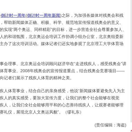
会
倒计时一周年
(
倒计时一周年新闻
)
之际，为加强各媒体对残奥会和残
，帮助新闻媒体正确、积极、科学、规范地宣传报道残奥会的意义、
的实现“两个奥运、同样精彩”的目标，进一步营造全社会尊重参加人、
人的和谐氛围，北京奥运会培训工作协调小组办公室，北京奥组委新
主办了这次培训活动。媒体记者们还实地参观了北京理工大学体育场
会理事、北京奥运会培训顾问赵济华在“走进残疾人，感受残奥会”讲
体育事业、2008年残奥会的宣传报道重点，结合残奥会竞赛项目——
向记者们展示了残疾人体育的精神之美。
人体育事业，结合自己的亲身感受，他说“新闻媒体要避免先入为主
疾人的真实感受，要加大宣传力度，让我们的整个社会能够在视觉
疾人，让我们全社会能够用平和的心态善待残疾人，让观赛者能够理
赛礼仪，展现北京人文奥运风貌”。（缪礼东）
(责任编辑：海盗)