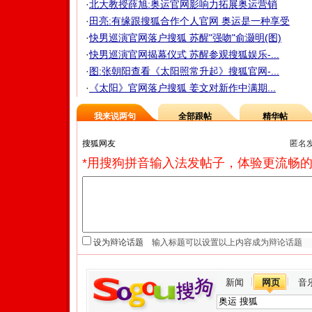
·
北大教授薛旭:奥运官网影响力拓展奥运营销
·
田亮:有缘跟搜狐合作个人官网 奥运是一种享受
·
快男巡演官网落户搜狐 苏醒"强吻"俞灏明(图)
·
快男巡演官网揭幕仪式 苏醒参观搜狐娱乐-...
·
图:张朝阳查看《太阳照常升起》搜狐官网-...
·
《太阳》官网落户搜狐 姜文对新作中满期...
我来说两句
全部跟帖
精华帖
匿名
*用搜狗拼音输入法发帖子，体验更流畅的
设为辩论话题
新闻
网页
音