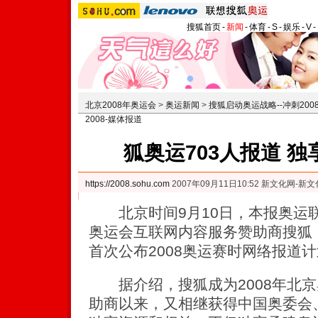
搜狐首页
-
新闻
-
体育
-
S
-
娱乐
-
V
-
北京2008年奥运会
>
奥运新闻
>
搜狐启动奥运战略--冲刺200
2008-媒体报道
狐奥运703人报道 
https://2008.sohu.com
2007年09月11日10:52 新文化网-新
北京时间9月10日，本报奥运联
奥运会互联网内容服务赞助商搜狐
首次公布2008奥运赛时网络报道
据介绍，搜狐成为2008年北京
助商以来，又相继获得中国奥委会