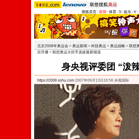
搜狐首页
-
新闻
-
体育
-
S
-
娱乐
-
V
-
北京2008年奥运会
>
奥运新闻
>
科技奥运
>
奥运战略
>
联想
目开播
>
联想奥运火炬手选拔最新报道
身央视评委团 “泼
https://2008.sohu.com
2007年09月13日16:56 央视国际