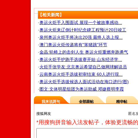
【相关新闻】
·
奥运火炬手入围面试 展现一个被故事感动...
·
奥运火炬来辽倒计时纪念碑工程预计20日竣工
·
泉州奥运火炬手将决出20强 最终人选上报...
·
澳门奥运火炬传递将有"笨猪跳"环节
·
金晶:轮椅上的击剑人生 奥运火炬重燃奔跑勇气
·
奥运火炬手护跑手选拔赛开始 山东经济学...
·
火炬手张学友:北京奥运希望自己做网球解说员
·
云南奥运火炬手选拔初审结束 60人进行现...
·
奥运火炬手选拔候选人面试活动在海口进行(图)
·
图文:文体明星组团为奥运助威 邓婕蔡明李霞
我来说两句
全部跟帖
精华帖
匿名
*用搜狗拼音输入法发帖子，体验更流畅的