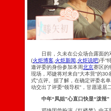
日前，久未在公众场合露面的邓婕
(
火炬博客
,
火炬新闻
,
火炬说吧
)
手”
邀评委的身份参加本周
北京
赛区的
现场，邓婕将对来自“大本营”的30
式”点评。据了解，在确定评委名
动交出了评委“领导权”，甘愿退居
中年“凤姐”心直口快显“泼辣”
邓婕因曾扮演《红楼梦》中王熙