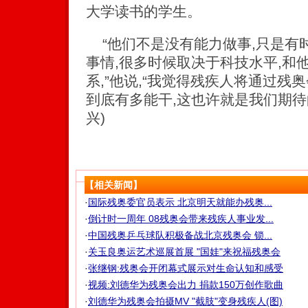
大学读书的学生。
“他们不是没有能力做事,只是有
事情,很多时候取决于科技水平,和
系,”他说,“我觉得残疾人将通过残
到底有多能干,这也许就是我们期待
兴)
【相关新闻】
·
国际残奥委官员表示 北京明天就能办残奥...
·
倒计时一周年 08残奥会带来残疾人事业发...
·
中国残奥乒乓球队积极备战北京残奥会 锁...
·
关玉良奥运艺术巡展首展 "国娃"来祝福残奥会
·
张继钢:残奥会开闭幕式展示对生命认知和感受
·
视频:刘德华为残奥会出力 捐款150万创作歌曲
·
刘德华为残奥会拍摄MV "截肢"变身残疾人(图)