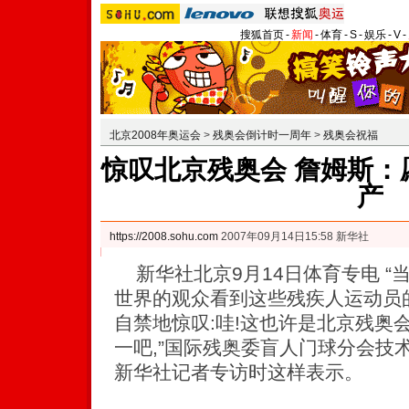
搜狐首页
-
新闻
-
体育
-
S
-
娱乐
-
V
-
北京2008年奥运会
>
残奥会倒计时一周年
>
残奥会祝福
惊叹北京残奥会 詹姆斯：
产
https://2008.sohu.com
2007年09月14日15:58 新华社
新华社北京9月14日体育专电 “
世界的观众看到这些残疾人运动员
自禁地惊叹:哇!这也许是北京残奥
一吧,”国际残奥委盲人门球分会技
新华社记者专访时这样表示。