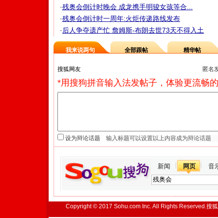
·
残奥会倒计时晚会 成龙携手明骏女孩等合...
·
残奥会倒计时一周年:火炬传递路线发布
·
后人争夺遗产忙 詹姆斯-布朗去世73天不得入土
我来说两句
全部跟帖
精华帖
匿名
*用搜狗拼音输入法发帖子，体验更流畅的
设为辩论话题
新闻
网页
音
Copyright © 2017 Sohu.com Inc. All Rights Reserved