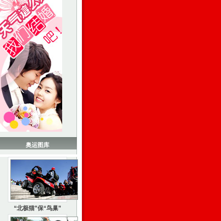
奥运图库
“北极猫”保“鸟巢”