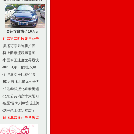
奥运车牌售价10万元
·
门票第二阶段销售公告
·
奥运订票系统将扩容
·
网上购票流程示意图
·
中国拳王速度世界最快
·
08年8月8日婚宴火爆
·
全球最卖座比赛排名
·
90后游泳小将无竞争力
·
任达华将搬北京看奥运
·
北京公共场所十大陋习
·
组图:冒牌刘翔惊现上海
·
刘翔恋上体坛女杰？
·
解读北京奥运筹备热点