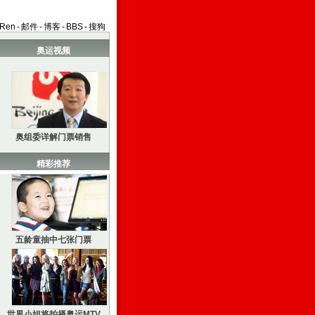
aRen
-
邮件
-
博客
-
BBS
-
搜狗
奥运视频
奥组委详解门票销售
精彩推荐
五龄童抽中七张门票
世界小姐将拍摄奥运MTV