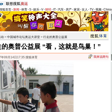
搜狐首页
-
新闻
-
体育
-
S
-
娱乐
-
V
-
财经
-
IT
-
汽车
-
房产
-
家居
-
女人
-
TV
-
视频
-
Chin
活动
>
中国城市论坛奥运大讲堂
>
行走的奥普公益展
的奥普公益展 “看，这就是鸟巢！”
我来说两句
7年09月14日17:35 搜狐体育