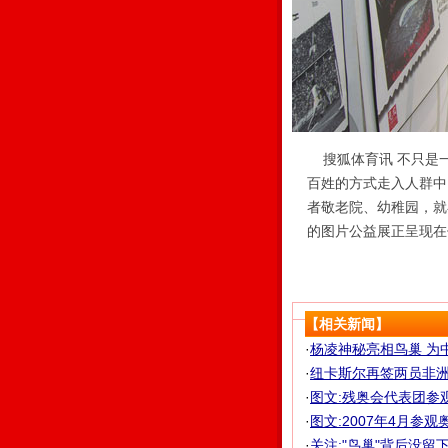
搜狐体育讯 不只是
百姓的方式走入人群中
者敬老院、幼稚园，就
的图片公益展正呈现在
【相关新闻】
·
杨凌神秘亮相鸟巢 为
·
纽卡斯尔再签两员非洲大
·
图文:残奥会代表团参
·
图文:2007年4月参观
·
关注:"鸟巢"背后没留