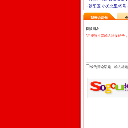
·
朝阳区 小关北里45号 
我来说两句
*用搜狗拼音输入法发帖子，
设为辩论话题