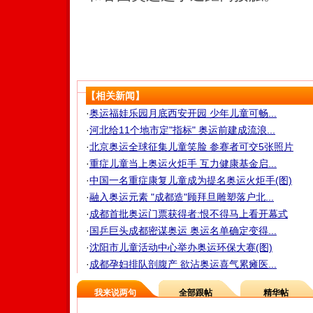
【相关新闻】
·
奥运福娃乐园月底西安开园 少年儿童可畅...
·
河北给11个地市定"指标" 奥运前建成流浪...
·
北京奥运全球征集儿童笑脸 参赛者可交5张照片
·
重症儿童当上奥运火炬手 互力健康基金启...
·
中国一名重症康复儿童成为提名奥运火炬手(图)
·
融入奥运元素 "成都造"顾拜旦雕塑落户北...
·
成都首批奥运门票获得者:恨不得马上看开幕式
·
国乒巨头成都密谋奥运 奥运名单确定变得...
·
沈阳市儿童活动中心举办奥运环保大赛(图)
·
成都孕妇排队剖腹产 欲沾奥运喜气累瘫医...
我来说两句
全部跟帖
精华帖