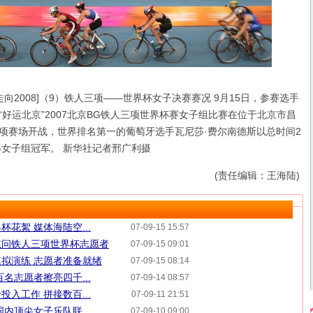
 [走向2008]（9）铁人三项――世界杯女子决赛赛况 9月15日，参赛选手
好运北京”2007北京BG铁人三项世界杯赛女子组比赛在位于北京市昌
项赛场开战，世界排名第一的葡萄牙选手瓦尼莎·费尔南德斯以总时间2
得女子组冠军。 新华社记者邢广利摄
(责任编辑：王海陆)
花絮 媒体海陆空...
07-09-15 15:57
慰问铁人三项世界杯志愿者
07-09-15 09:01
拟演练 志愿者准备就绪
07-09-15 08:14
名志愿者擦亮四千...
07-09-14 08:57
入工作 拼接数百...
07-09-11 21:51
内顶尖女子乐队联...
07-09-10 09:00