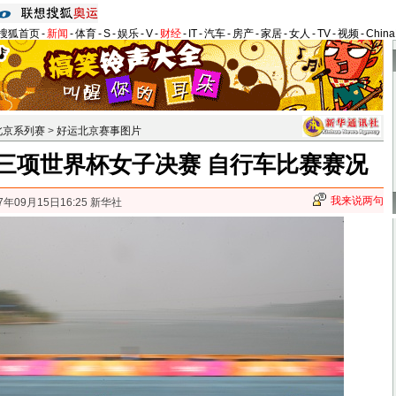
搜狐首页
-
新闻
-
体育
-
S
-
娱乐
-
V
-
财经
-
IT
-
汽车
-
房产
-
家居
-
女人
-
TV
-
视频
-
Chin
北京系列赛
>
好运北京赛事图片
三项世界杯女子决赛 自行车比赛赛况
我来说两句
7年09月15日16:25 新华社