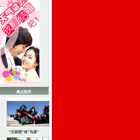
奥运图库
“北极猫”保“鸟巢”