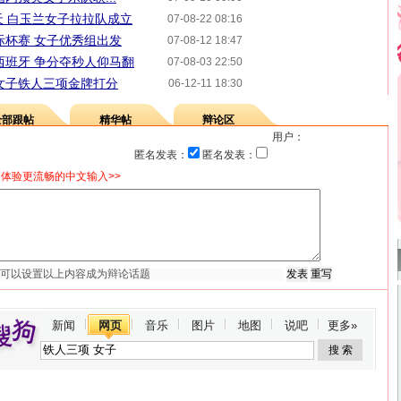
天 白玉兰女子拉拉队成立
07-08-22 08:16
际杯赛 女子优秀组出发
07-08-12 18:47
西班牙 争分夺秒人仰马翻
07-08-03 22:50
女子铁人三项金牌打分
06-12-11 18:30
全部跟帖
精华帖
辩论区
用户：
匿名发表：
匿名发表：
体验更流畅的中文输入>>
新闻
网页
音乐
图片
地图
说吧
更多»