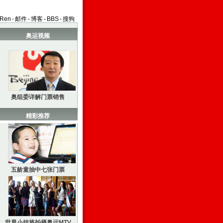
aRen
-
邮件
-
博客
-
BBS
-
搜狗
奥运视频
奥组委详解门票销售
精彩推荐
五龄童抽中七张门票
世界小姐将拍摄奥运MTV