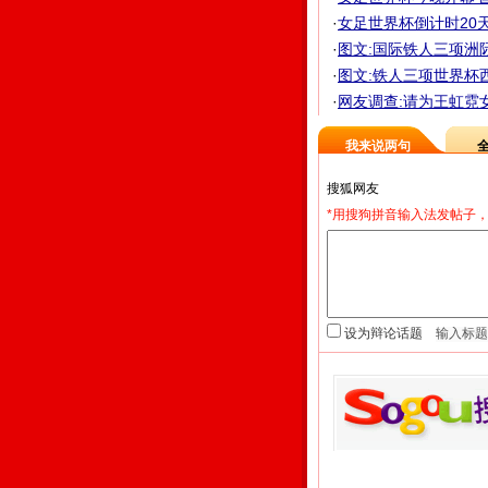
·
女足世界杯倒计时20
·
图文:国际铁人三项洲
·
图文:铁人三项世界杯
·
网友调查:请为王虹霓
我来说两句
*用搜狗拼音输入法发帖子，
设为辩论话题