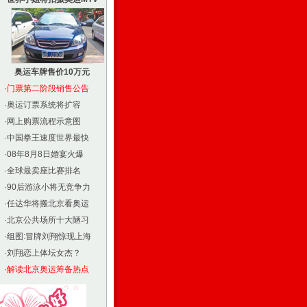
奥运车牌售价10万元
·
门票第二阶段销售公告
·
奥运订票系统将扩容
·
网上购票流程示意图
·
中国拳王速度世界最快
·
08年8月8日婚宴火爆
·
全球最卖座比赛排名
·
90后游泳小将无竞争力
·
任达华将搬北京看奥运
·
北京公共场所十大陋习
·
组图:冒牌刘翔惊现上海
·
刘翔恋上体坛女杰？
·
解读北京奥运筹备热点