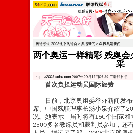
搜狐首页
-
新闻
-
体育
-
S
-
娱乐
-
V
-
奥运频道-2008北京奥运会
>
奥运新闻
>
各界奥运新闻
两个奥运一样精彩 残奥会
采
https://2008.sohu.com
2007年09月17日06:39 三秦都市报
首次负担运动员国际旅费
日前，北京奥组委举办新闻发布
席、中国残联理事长汤小泉介绍了20
况。她表示，届时将有150个国家和
2500多名教练员和裁判员参加，还有
人员。
据记者了解，2008北京残奥会