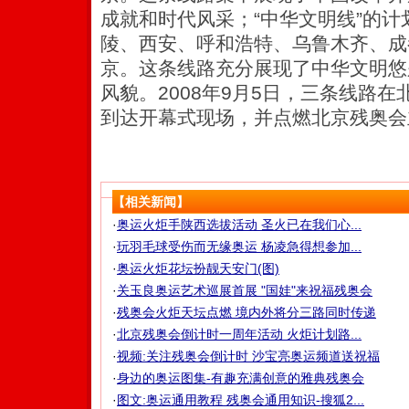
成就和时代风采；“中华文明线”的
陵、西安、呼和浩特、乌鲁木齐、成
京。这条线路充分展现了中华文明悠
风貌。2008年9月5日，三条线路在
到达开幕式现场，并点燃北京残奥会
【相关新闻】
·
奥运火炬手陕西选拔活动 圣火已在我们心...
·
玩羽毛球受伤而无缘奥运 杨凌急得想参加...
·
奥运火炬花坛扮靓天安门(图)
·
关玉良奥运艺术巡展首展 "国娃"来祝福残奥会
·
残奥会火炬天坛点燃 境内外将分三路同时传递
·
北京残奥会倒计时一周年活动 火炬计划路...
·
视频:关注残奥会倒计时 沙宝亮奥运频道送祝福
·
身边的奥运图集-有趣充满创意的雅典残奥会
·
图文:奥运通用教程 残奥会通用知识-搜狐2...