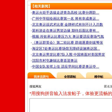
【相关新闻】
·
奥运火炬手选拔走进青岛高校 比赛分两阶...
·
广州中学组绘画比赛第一名 将有幸成奥运...
·
北京奥运设武术比赛 金牌样式有别不计入总数
·
莫科游走在奥运男篮边缘 期待后面比赛有...
·
视频:肖钦承认比赛压力大 奥运要适应赛场气氛
·
《奥运群英会》第二轮比赛 群雄逐鹿剑拔弩张
·
海淀区7处奥运比赛场馆无障碍设施将达国...
·
北京奥运男篮比赛7队入围 中国将面对美国男篮
·
沈阳市村屯趣味比赛喜迎奥运
·
中国女队发挥上佳 适应早间比赛是奥运夺...
我来说两句
全部跟帖
精华帖
匿名
*用搜狗拼音输入法发帖子，体验更流畅的