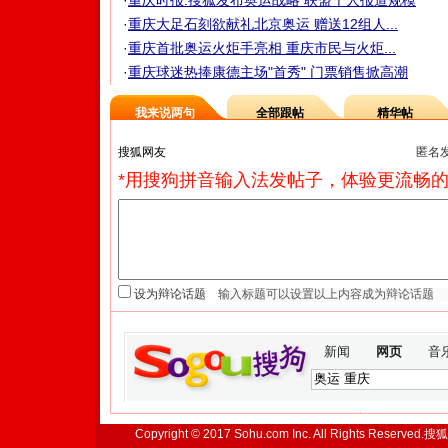
·
重庆时报:搜狐发布奥运战略 联盟千人报道规模
·
重庆大足石刻欲献礼北京奥运 赠送12组人...
·
重庆首批奥运火炬手亮相 重庆市民与火炬...
·
重庆球迷热捧康德主场"首秀" 门票销售掀高潮
我来说两句
全部跟帖
精华帖
匿名
*用搜狗拼音输入法发帖子，体验更流畅的
设为辩论话题
新闻
网页
音
Copyright © 2017 Sohu.com Inc. All Rights Reserved