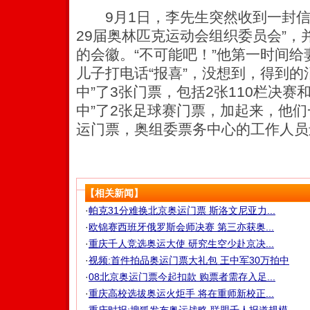
9月1日，李先生突然收到一封信
29届奥林匹克运动会组织委员会”
的会徽。“不可能吧！”他第一时间
儿子打电话“报喜”，没想到，得到的
中”了3张门票，包括2张110栏决赛
中”了2张足球赛门票，加起来，他们
运门票，奥组委票务中心的工作人员
【相关新闻】
·
帕克31分难换北京奥运门票 斯洛文尼亚力...
·
欧锦赛西班牙俄罗斯会师决赛 第三亦获奥...
·
重庆千人竞选奥运大使 研究生空少赴京决...
·
视频:首件拍品奥运门票大礼包 王中军30万拍中
·
08北京奥运门票今起扣款 购票者需存入足...
·
重庆高校选拔奥运火炬手 将在重师新校正...