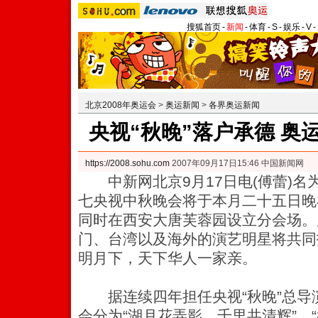
搜狐首页
-
新闻
-
体育
-
S
-
娱乐
-
V
-
北京2008年奥运会
>
奥运新闻
>
各界奥运新闻
央视“秋晚”落户承德 奥
https://2008.sohu.com
2007年09月17日15:46 中国新闻网
中新网北京9月17日电(傅蕾)名为
七央视中秋晚会将于本月二十五日晚
同时在西安大唐芙蓉园设立分会场。
门、台湾以及海外的演艺明星将共同
明月下，天下华人一家亲。
据连续四年担任央视“秋晚”总导
会分为“湖月花弄影，千里共清辉”、