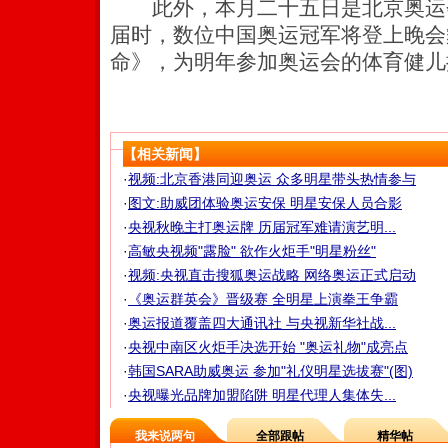
此外，本月二十五日是北京奥运
届时，数位中国奥运冠军将登上晚会
命》，为明年参加奥运会的体育健儿
【相关新闻】
·
视频:北京香港同迎奥运 众多明星带头热情参与
·
图文:助威团体验奥运安保 明星安保人员合影
·
央视秋晚主打奥运牌 历届冠军难请演艺明...
·
高敏央视频"露脸" 欲作火炬手"明星粉丝"
·
视频:央视直击搜狐奥运战略 网络奥运正式启动
·
《奥运群英会》晋级赛 全明星上演拳王争霸
·
奥运报道覆盖四大通讯社 与央视新华社战...
·
央视中南区火炬手决选开始 "奥运礼物"成亮点
·
韩国SARA助威奥运 参加"礼仪明星选拔赛"(图)
·
央视曝光品牌加盟陷阱 明星代理人集体失...
我来说两句
全部跟帖
精华帖