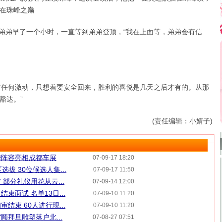
在珠峰之巅
弟早了一个小时，一直等到弟弟登顶，“我在上面等，弟弟会有信
任何激动，只想着要安全回来，胜利的喜悦是几天之后才有的。从那
豁达。”
(责任编辑：小婧子)
华阵容亮相成都车展
07-09-17 18:20
拔 30位候选人集...
07-09-17 11:50
部分礼仪用花从云...
07-09-14 12:00
束面试 名单13日...
07-09-10 11:20
结束 60人进行现...
07-09-10 11:20
顾拜旦雕塑落户北...
07-08-27 07:51