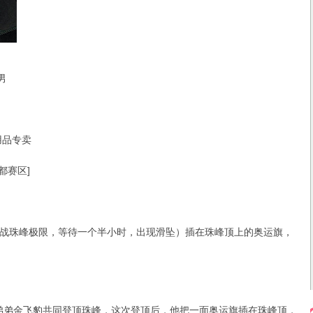
男
品专卖
都赛区]
珠峰极限，等待一个半小时，出现滑坠）插在珠峰顶上的奥运旗，
弟弟金飞豹共同登顶珠峰，这次登顶后，他把一面奥运旗插在珠峰顶，