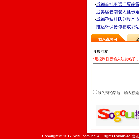
·
成都首批奥运门票获得
·
迎奥运云南老人健步走 
·
成都孕妇排队剖腹产 欲
·
维达杯保龄球赛成都站落
我来说两句
*用搜狗拼音输入法发帖子，
设为辩论话题
Copyright © 2017 Sohu.com Inc. All Rights Reserved