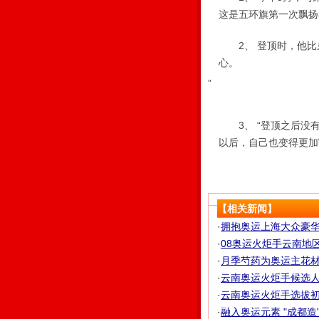
这是五环旗第一次飘扬
2、 登顶时，他比弟
心。
”
3、 “登顶之后没有
以后，自己也变得更加
【相关新闻】
·
拥抱奥运上海大众豪
·
08奥运火炬手云南地区选
·
月季芍药为奥运主花材 
·
云南奥运火炬手候选人结
·
云南奥运火炬手选拔初审
·
融入奥运元素 "成都造"