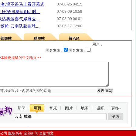
者:恨不得马上看开幕式
07-08-25 04:15
庆祝08奥运倒计时...
07-08-09 10:59
沾奥运喜气累瘫医...
07-08-09 06:01
帷 云南队获曲球...
07-06-17 12:00
全部跟帖
精华帖
辩论区
用户：
匿名发表：
匿名发表：
体验更流畅的中文输入>>
新闻
网页
音乐
图片
地图
说吧
更多»
.搜狐公司
版权所有
全部新闻
全部博文