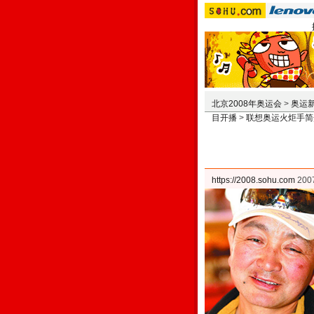
北京2008年奥运会
>
奥运
目开播
>
联想奥运火炬手简
https://2008.sohu.com
200