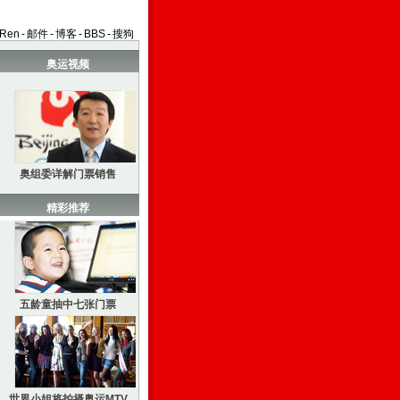
aRen
-
邮件
-
博客
-
BBS
-
搜狗
奥运视频
奥组委详解门票销售
精彩推荐
五龄童抽中七张门票
世界小姐将拍摄奥运MTV