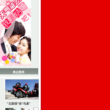
奥运图库
“北极猫”保“鸟巢”