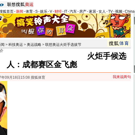
搜狐首页
-
新闻
-
体育
-
S
-
娱乐
-
V
-
财经
-
IT
-
汽车
-
房产
-
家居
-
女人
-
TV
-
视频
-
Chin
新闻
>
科技奥运
>
奥运战略
>
联想奥运火炬手选拔节
介
火炬手候选
人：成都赛区金飞彪
我来说两句
7年09月18日15:08 搜狐体育