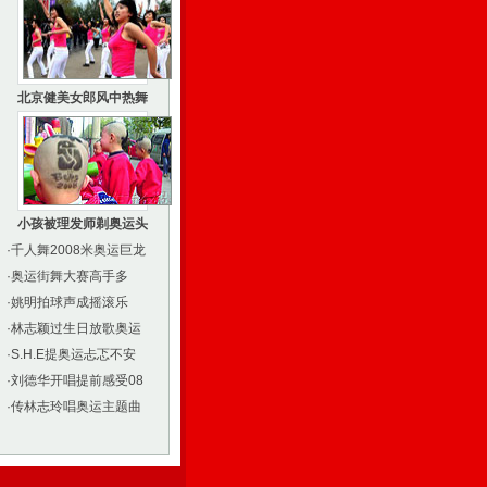
北京健美女郎风中热舞
小孩被理发师剃奥运头
·
千人舞2008米奥运巨龙
·
奥运街舞大赛高手多
·
姚明拍球声成摇滚乐
·
林志颖过生日放歌奥运
·
S.H.E提奥运忐忑不安
·
刘德华开唱提前感受08
·
传林志玲唱奥运主题曲