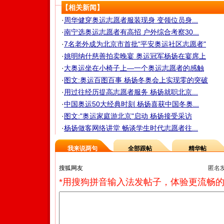
【相关新闻】
·
周华健穿奥运志愿者服装现身 变领位员身...
·
南宁选奥运志愿者有高招 户外综合考察30...
·
7名老外成为北京市首批"平安奥运社区志愿者"
·
姚明纳什慈善拍卖晚宴 奥运冠军杨扬在宴席上
·
大奥运坐在小椅子上—一个奥运志愿者的感触
·
图文:奥运百图百事 杨扬冬奥会上实现零的突破
·
用过往经历提高志愿者服务 杨扬就职北京...
·
中国奥运50大经典时刻 杨扬喜获中国冬奥...
·
图文:"奥运家庭游北京"启动 杨扬接受采访
·
杨扬做客网络讲堂 畅谈学生时代志愿者往...
我来说两句
全部跟帖
精华帖
匿名
*用搜狗拼音输入法发帖子，体验更流畅的