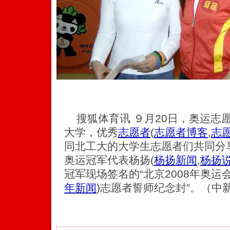
搜狐体育讯 ９月20日，奥运志
大学，优秀
志愿者
(
志愿者博客
,
志
同北工大的大学生志愿者们共同分
奥运冠军代表杨扬
(
杨扬新闻
,
杨扬
冠军现场签名的“北京2008年奥运
年新闻
)
志愿者誓师纪念封”。（中新