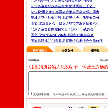
·
北京残联举行为奥运会残奥会贡献 动员誓...
·
制作奥运会和残奥会奖牌 预计需要上千公...
·
林依轮:报名参加奥运会残奥会赛会全程志愿者
·
奥林匹克运动会百科 北京奥运会、残奥会口号
·
图文:北京奥运会、残奥会城市志愿者招募活动
·
北京奥运会官网栏目简介:北京2008残奥会
·
图文:伦敦发布2012年奥运会和残奥会会徽
·
阿迪达斯成2007年世界夏季特殊奥运会合作伙伴
我来说两句
全部跟帖
精华帖
匿名
*用搜狗拼音输入法发帖子，体验更流畅的
设为辩论话题