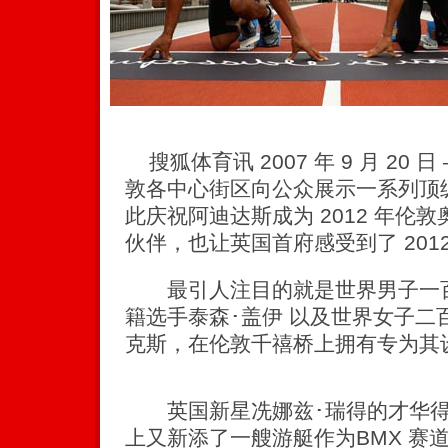
搜狐体育讯 2007 年 9 月 20
敦各中心街区向公众展示一系列顶
此庆祝阿迪达斯成为 2012 年伦
伙伴，也让英国首府感受到了 201
最引人注目的就是世界男子一百
籍选手泰森･盖伊 以及世界女子二
克斯，在伦敦千禧桥上拥有专为其设计
英国新星冼娜兹･瑞得的才华得
上又新添了一艘游艇作为BMX 赛