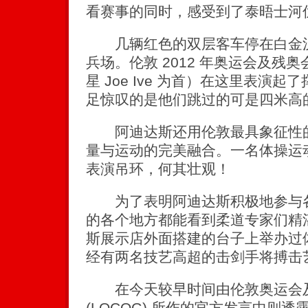
看赛事的同时，感受到了泰晤士河
几辆红色的双层客车停在白金汉
兵场。伦敦 2012 年奥运会及残
星 Joe Ive 为首）在这里表演
足惊叹的是他们跳过的可是四米高
阿迪达斯还用伦敦最具象征性的
量与运动的完美融合。一名体操运
表演吊环，何其壮观！
为了表明阿迪达斯积极地参与各
的各个地方都能看到柔道专家们精
斯展示店外面搭建的台子上举办过体
经有两名技艺高超的击剑手将搏击
在今天较早时间由伦敦奥运会及
(LOCOG) 所作的官方发言中则透