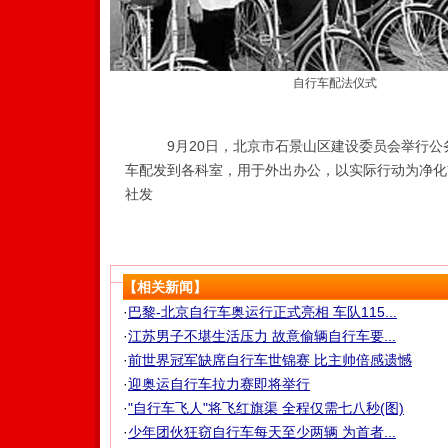
自行车配法仪式
9月20日，北京市石景山区建设委员会举行公务
车配发到各科室，用于外出办公，以实际行动为净化
社发
【相关新闻】
·
巴黎-北京自行车奥运行正式亮相 车队115...
·
江苏男子不堪生活压力 故意偷辆自行车要...
·
前世界冠军缺席自行车世锦赛 比主帅倍感遗憾
·
迎奥运自行车拉力赛即将举行
·
"自行车飞人"将飞红旗渠 全程仅需七八秒(图)
·
少年团伙狂窃自行车每天至少两辆 为首者...