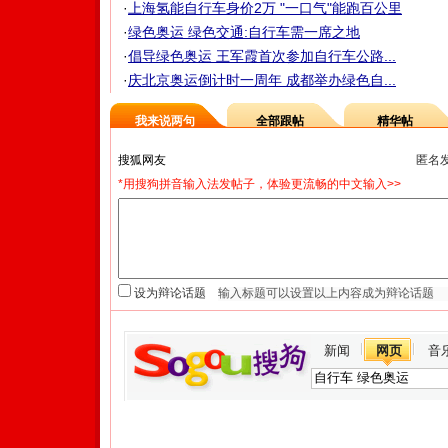
·
上海氢能自行车身价2万 "一口气"能跑百公里
·
绿色奥运 绿色交通:自行车需一席之地
·
倡导绿色奥运 王军霞首次参加自行车公路...
·
庆北京奥运倒计时一周年 成都举办绿色自...
我来说两句
全部跟帖
精华帖
匿名
*用搜狗拼音输入法发帖子，体验更流畅的中文输入>>
设为辩论话题
新闻
网页
音