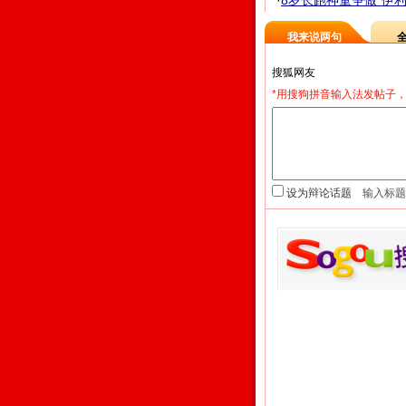
·
8岁长跑神童争做"伊利奥
我来说两句
*用搜狗拼音输入法发帖子，
设为辩论话题