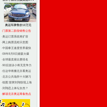
奥运车牌售价10万元
·
门票第二阶段销售公告
·
奥运订票系统将扩容
·
网上购票流程示意图
·
中国拳王速度世界最快
·
08年8月8日婚宴火爆
·
全球最卖座比赛排名
·
90后游泳小将无竞争力
·
任达华将搬北京看奥运
·
北京公共场所十大陋习
·
组图:冒牌刘翔惊现上海
·
刘翔恋上体坛女杰？
·
解读北京奥运筹备热点