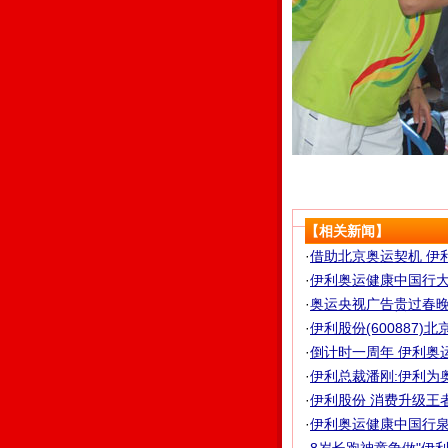
【相关新闻】
·
借助北京奥运契机 伊
·
伊利奥运健康中国行大使
·
奥运央视广告贵过春晚 伊
·
伊利股份(600887
·
倒计时一周年 伊利奥运
·
伊利总裁潘刚:伊利为
·
伊利股份 消费升级王
·
伊利奥运健康中国行泉州