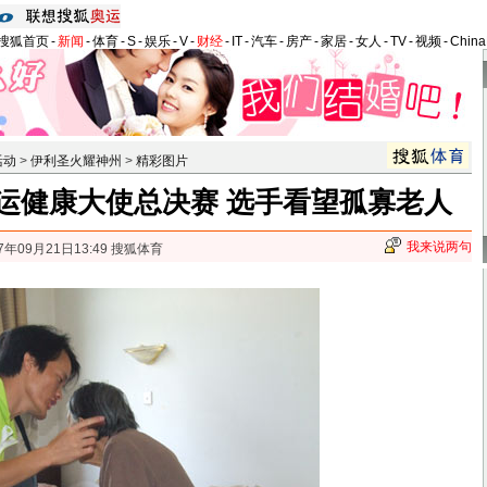
搜狐首页
-
新闻
-
体育
-
S
-
娱乐
-
V
-
财经
-
IT
-
汽车
-
房产
-
家居
-
女人
-
TV
-
视频
-
Chin
活动
>
伊利圣火耀神州
>
精彩图片
运健康大使总决赛 选手看望孤寡老人
我来说两句
7年09月21日13:49 搜狐体育