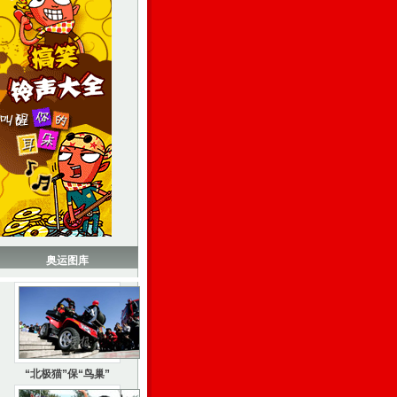
奥运图库
“北极猫”保“鸟巢”