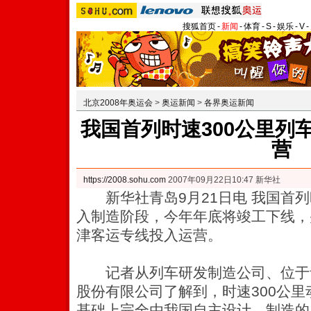
搜狐首页
-
新闻
-
体育
-
S
-
娱乐
-
V
-
北京2008年奥运会
>
奥运新闻
>
各界奥运新闻
我国首列时速300公里列
营
https://2008.sohu.com
2007年09月22日10:47 新华社
新华社青岛9月21日电 我国首列
入制造阶段，今年年底将竣工下线，
津客运专线投入运营。
记者从列车研发制造公司、位于
股份有限公司了解到，时速300公
基础上完全由我国自主设计、制造的