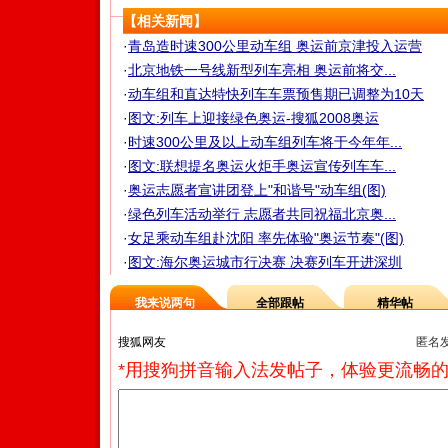
【相关新闻】
·
青岛造时速300公里动车组 奥运前京津投入运营
·
北京地铁一号线新型列车亮相 奥运前将交...
·
动车组和直达特快列车车票预售期已调整为10天
·
图文:列车上迎接绿色奥运-搜狐2008奥运
·
时速300公里及以上动车组列车将于今年年...
·
图文:联想提名奥运火炬手奥运宣传列车车...
·
奥运志愿者宣讲团登上"和谐号"动车组(图)
·
绿色列车活动举行 志愿者共同祝福北京奥...
·
女足乘动车组赴沈阳 率先体验"奥运节奏"(图)
·
图文:海尔奥运城市行决赛 决赛列车开进深圳
我来说两句
全部跟帖
精华帖
匿名
*用搜狗拼音输入法发帖子，体验更流畅的