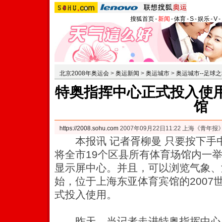
搜狐首页
-
新闻
-
体育
-
S
-
娱乐
-
V
-
北京2008年奥运会
>
奥运新闻
>
奥运城市
>
奥运城市--足球
特奥指挥中心正式投入使用
馆
https://2008.sohu.com
2007年09月22日11:22 上海《青年报
本报讯 记者胥柳曼 只要按下手中
将全市19个区县所有体育场馆内一
显示屏中心。并且，可以浏览气象、
始，位于上海东亚体育宾馆的2007
式投入使用。
昨天，当记者走进特奥指挥中心，