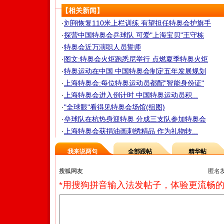
【相关新闻】
·
刘翔恢复110米上栏训练 有望担任特奥会护旗手
·
探营中国特奥会乒球队 可爱"上海宝贝"王守栋
·
特奥会近万演职人员誓师
·
图文:特奥会火炬跑悉尼举行 点燃夏季特奥火炬
·
特奥运动在中国 中国特奥会制定五年发展规划
·
上海特奥会:每位特奥运动员都配"智能身份证"
·
上海特奥会进入倒计时 中国特奥运动员积...
·
"全球眼"看得见特奥会场馆(组图)
·
垒球队在杭热身迎特奥 分成三支队参加特奥会
·
上海特奥会获捐油画刺绣精品 作为礼物转...
我来说两句
全部跟帖
精华帖
匿名
*用搜狗拼音输入法发帖子，体验更流畅的