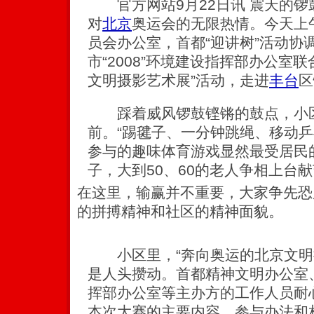
官方网站9月22日讯 震天的锣
对
北京
奥运会的无限热情。今天上
员会办公室，首都“迎讲树”活动协
市“2008”环境建设指挥部办公室
文明摄影艺术展”活动，走进
丰台
区
踩着威风锣鼓铿锵的鼓点，小区
前。“踢毽子、一分钟跳绳、移动乒
参与的趣味体育游戏显然最受居民
子，大到50、60的老人争相上台
在这里，输赢并不重要，大家争先恐
的拼搏精神和社区的精神面貌。
小区里，“奔向奥运的北京文明
是人头攒动。首都精神文明办公室、北
挥部办公室等主办方的工作人员耐
本次大赛的主要内容、参与办法和