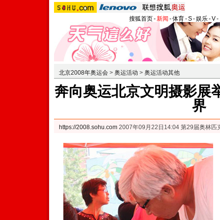
搜狐首页
-
新闻
-
体育
-
S
-
娱乐
-
V
-
北京2008年奥运会
>
奥运活动
>
奥运活动其他
奔向奥运北京文明摄影展举
界
https://2008.sohu.com
2007年09月22日14:04 第29届奥