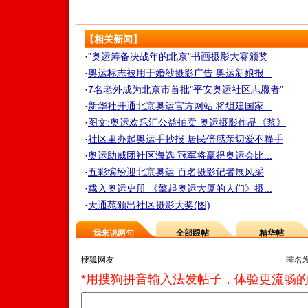
【相关新闻】
·
"奥运筹备决战年的北京"书画摄影大赛颁奖
·
奥运标志被用于婚纱摄影广告 奥运新娘报...
·
7名老外成为北京市首批"平安奥运社区志愿者"
·
新华社开通北京奥运官方网站 将组建国家...
·
图文:奥运欢乐汇公益拍卖 奥运摄影作品《浆》
·
社区里办起奥运手抄报 居民倍感亲切爱不释手
·
奥运助威团社区海选 冠军将赢得奥运会比...
·
五彩缤纷迎北京奥运 百名摄影记者展风采
·
载入奥运史册 《擎起奥运大厦的人们》摄...
·
天通苑颁出社区摄影大奖(图)
我来说两句
全部跟帖
精华帖
匿名
*用搜狗拼音输入法发帖子，体验更流畅的