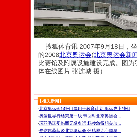
搜狐体育讯 2007年9月18日
的2008
北京奥运会
(
北京奥运会新
比赛馆及附属设施建设完成。图为
体在线图片 张连城 摄）
【相关新闻】
·
北京奥运会14%门票用于教育计划 奥运史上独创
·
奥运世界行结束第一线 带回对北京奥运会...
·
玩羽毛球受伤而无缘奥运 杨凌急得想参加...
·
专访赵蕊蕊谈北京奥运会 怀感恩之心圆奥...