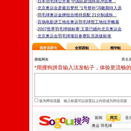
·
日本羽毛球公开赛 中国队超强阵容冲击奥...
·
北京奥运会是最后梦想 "1号替补"冯敬期待入选
·
羽毛球奥运金牌组合维持原配 21分制成拆...
·
百场电影进工地在奥运羽毛球馆工地拉开帷幕
·
2007世界羽毛球锦标赛:王晨已瞄向北京奥运会
·
北京奥运会羽毛球项目参赛队员选拔标准
我来说两句
全部跟帖
精华帖
匿名
*用搜狗拼音输入法发帖子，体验更流畅的
设为辩论话题
新闻
网页
音