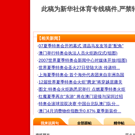
此稿为新华社体育专线稿件,严禁
【相关新闻】
·
07夏季特奥会开闭幕式 谭晶马友友等是"配角"
·
澳门举行特奥会执法人员火炬跑仪式(组图)
·
2007世界夏季特奥会新闻中心对媒体开放(组图)
·
世界夏季特奥会圣火27日登陆大连 传递特...
·
上海夏季特奥会:首个海外代表团来自非洲岛国
·
12届世界夏季特奥会火炬"腾龙"将穿越居庸关
·
图文:特奥会火炬跑悉尼举行 点燃夏季特奥火炬
·
红魔夏季再次"东游" 将在澳门迎接与深圳过招
·
特奥会滚球混双决赛 中国台北队澳门队分...
·
澳门4月消费物价指数升0.87% 夏季新装价...
我来说两句
全部跟帖
精华帖