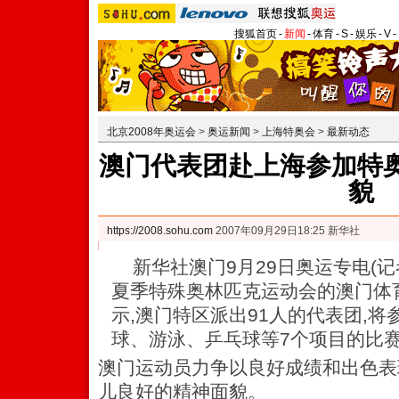
搜狐首页
-
新闻
-
体育
-
S
-
娱乐
-
V
-
北京2008年奥运会
>
奥运新闻
>
上海特奥会
>
最新动态
澳门代表团赴上海参加特奥
貌
https://2008.sohu.com
2007年09月29日18:25 新华社
新华社澳门9月29日奥运专电(记
夏季特殊奥林匹克运动会的澳门体
示,澳门特区派出91人的代表团,
球、游泳、乒乓球等7个项目的比
澳门运动员力争以良好成绩和出色表
儿良好的精神面貌。