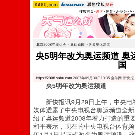
搜狐首页
-
新闻
-
体育
-
S
-
娱乐
-
V
-
北京2008年奥运会
>
奥运新闻
>
各界奥运新闻
央5明年改为奥运频道 奥
国
https://2008.sohu.com
2007年09月30日10:35 金羊网-新快报
央5明年改为奥运频道
新快报讯9月29日上午，中央电
媒体透露了中央电视台奥运频道全新
绍了奥运频道2008年着力打造的重
和平表示，现在的中央电视台体育频道
年1月1日起正式改名为奥运频道，