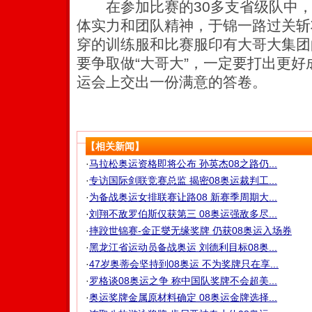
在参加比赛的30多支省级队中，
体实力和团队精神，于锦一路过关斩
穿的训练服和比赛服印有大哥大集团
要争取做“大哥大”，一定要打出更好
运会上交出一份满意的答卷。
【相关新闻】
·
马拉松奥运资格即将公布 孙英杰08之路仍...
·
专访国际剑联竞赛总监 揭密08奥运裁判工...
·
为备战奥运女排联赛让路08 新赛季周期大...
·
刘翔不敌罗伯斯仅获第三 08奥运强敌多尽...
·
摔跤世锦赛-金正燮无缘奖牌 仍获08奥运入场券
·
黑龙江省运动员备战奥运 刘德利目标08奥...
·
47岁奥蒂会坚持到08奥运 不为奖牌只在享...
·
罗格谈08奥运之争 称中国队奖牌不会超美...
·
奥运奖牌金属原材料确定 08奥运金牌选择...