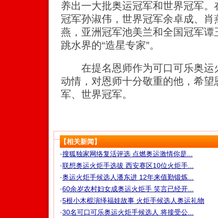
养出一大批奥运冠军和世界冠军。
冠军孙淑伟，世界冠军余卓成、肖
燕，亚洲冠军池美兰和全国冠军谭
跳水界的“造星专家”。
在提名恩师作为可口可乐奥运火
动情，对恩师十分敬重的他，希望
军、世界冠军。
【相关新闻】
·
搜狐独家网络复活评选 点燃奥运激情你是...
·
联想奥运火炬手选拔 西安赛区10位火炬手...
·
奥运火炬手候选人潘东进 12年来值勤锻炼...
·
60余岁农村妇女成奥运火炬手 笑言已经开...
·
5根小木棍演绎福娃故事 火炬手候选人奥运礼物
·
30名可口可乐奥运火炬手候选人 将接受公...