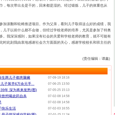
巾，每次带出去是干的，回来都是湿的。经过锻炼，儿子的体重也从
加滚翻和轮椅推进项目。作为父亲，看到儿子取得这么好的成绩，我
，儿子以前什么都不会做，但经过学校老师的培养，尤其是参加了特奥
多。我深深感到，如果没有社会的关爱和学校老师的教育，就不可能有
此时此刻我由衷地感谢社会方方面面的关心，感谢学校校长和班主任的
(责任编辑：谭鑫)
连生两儿子都患脑瘫
07-09-19 18:16
子筹齐6万余元手...
07-06-25 13:50
9年 深为将来发愁(图)
07-05-25 15:13
亲曾想喝农药自杀
07-02-08 14:58
是
07-02-08 14:58
子快乐生活
07-02-03 16:55
 母子情深感动学校(图)
07-01-25 11:24