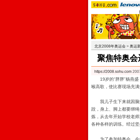
北京2008年奥运会
>
奥运
聚焦特奥会
https://2008.sohu.com
200
19岁的“胖胖”杨燕盛
喉高歌，使比赛现场充满
我儿子生下来就因脑瘫
跤，身上、脚上都要绑绳
炼，从去年开始学校老师
各种各样的训练。经过坚
为了参加特奥会，今年7