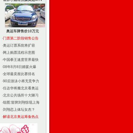
奥运车牌售价10万元
·
门票第二阶段销售公告
·
奥运订票系统将扩容
·
网上购票流程示意图
·
中国拳王速度世界最快
·
08年8月8日婚宴火爆
·
全球最卖座比赛排名
·
90后游泳小将无竞争力
·
任达华将搬北京看奥运
·
北京公共场所十大陋习
·
组图:冒牌刘翔惊现上海
·
刘翔恋上体坛女杰？
·
解读北京奥运筹备热点