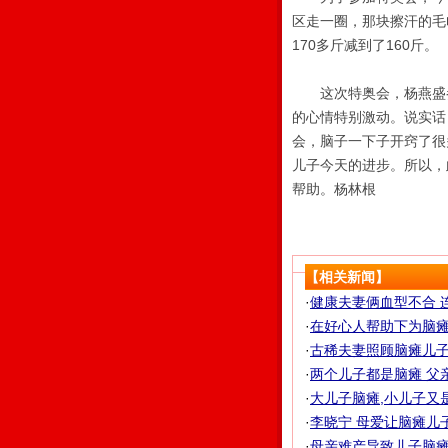
区走一圈，那块擦汗的毛
170多斤减到了160斤。
这次特奥会，杨燕盛参
的心情特别激动。说实话
会，脑子一下子开窍了很
儿子今天的进步。所以，
帮助。杨林根
【相关新闻】
·
健康夫妻俩血型不合 
·
在好心人帮助下为脑瘫儿
·
古稀夫妻照顾脑瘫儿子3
·
两个儿子都是脑瘫 父
·
大儿子脑瘫,小儿子又
·
李晓宁 母爱让脑瘫儿
·
母亲难产导致儿子脑瘫