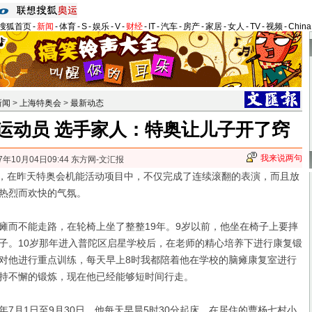
搜狐首页
-
新闻
-
体育
-
S
-
娱乐
-
V
-
财经
-
IT
-
汽车
-
房产
-
家居
-
女人
-
TV
-
视频
-
Chin
新闻
>
上海特奥会
>
最新动态
运动员 选手家人：特奥让儿子开了窍
我来说两句
7年10月04日09:44 东方网-文汇报
，在昨天特奥会机能活动项目中，不仅完成了连续滚翻的表演，而且放
热烈而欢快的气氛。
而不能走路，在轮椅上坐了整整19年。9岁以前，他坐在椅子上要摔
子。
10岁那年进入普陀区启星学校后，在老师的精心培养下进行康复锻
对他进行重点训练，每天早上8时我都陪着他在学校的脑瘫康复室进行
持不懈的锻炼，现在他已经能够短时间行走。
月1日至9月30日，他每天早晨5时30分起床，在居住的曹杨七村小