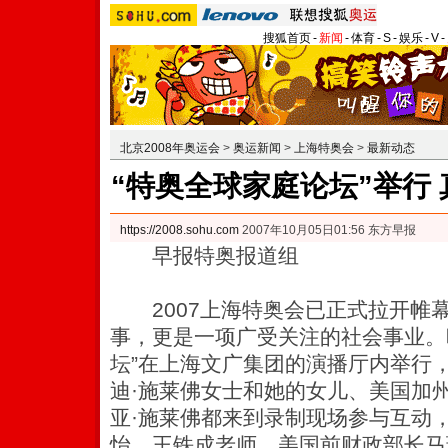
搜狐首页
-
新闻
-
体育
-
S
-
娱乐
-
V
-
北京2008年奥运会
>
奥运新闻
>
上海特奥会
>
最新动态
“特奥全球家庭论坛”举行
https://2008.sohu.com
2007年10月05日01:56 东方早报
早报特奥报道组
2007上海特奥会已正式拉开帷
事，更是一项广受关注的社会事业。
坛”在上海文广集团的演播厅内举行
迪·施莱佛女士和她的女儿、美国加
亚·施莱佛都来到录制现场参与互动
怡、王铁成老师，美国前财政部长马