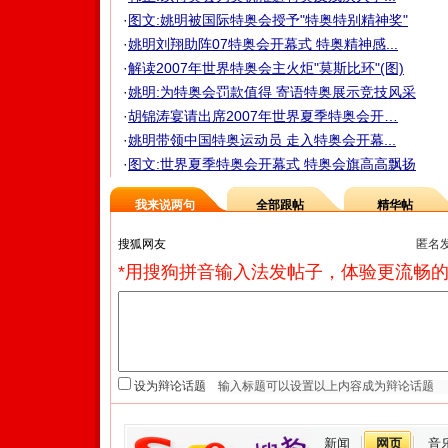
·
图文:姚明被国际特奥会授予"特奥特别精神奖"
·
姚明刘翔助阵07特奥会开幕式 特奥精神感...
·
解读2007年世界特奥会主火炬"莫斯比环"(图)
·
姚明:为特奥会罚款值得 寄语特奥展示竞技风采
·
胡锦涛宴请出席2007年世界夏季特奥会开…
·
姚明带领中国特奥运动员 走入特奥会开幕...
·
图文:世界夏季特奥会开幕式 特奥会旗高高飘扬
我来说两句
全部跟帖
精华帖
匿名
*用搜狗拼音输入法发帖子，体验更流畅的
设为辩论话题
新闻
网页
音