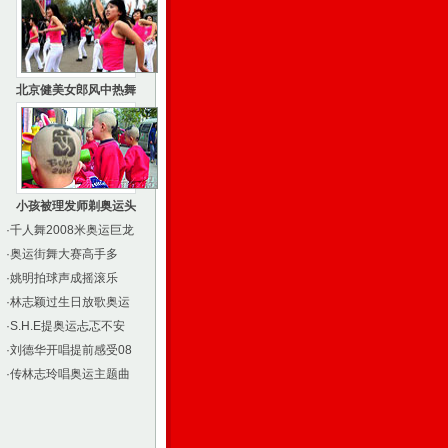
北京健美女郎风中热舞
小孩被理发师剃奥运头
·
千人舞2008米奥运巨龙
·
奥运街舞大赛高手多
·
姚明拍球声成摇滚乐
·
林志颖过生日放歌奥运
·
S.H.E提奥运忐忑不安
·
刘德华开唱提前感受08
·
传林志玲唱奥运主题曲