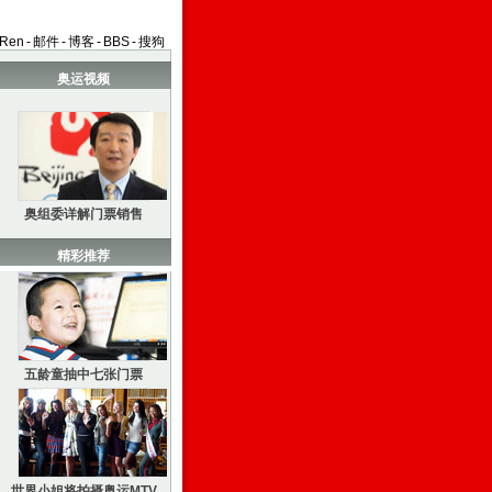
aRen
-
邮件
-
博客
-
BBS
-
搜狗
奥运视频
奥组委详解门票销售
精彩推荐
五龄童抽中七张门票
世界小姐将拍摄奥运MTV