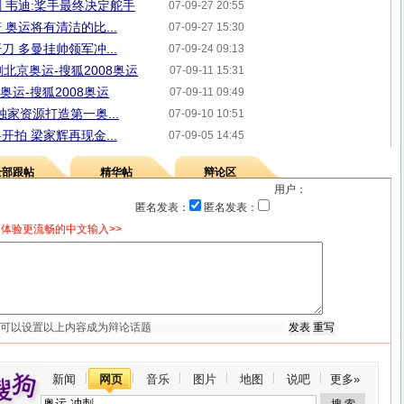
 韦迪:桨手最终决定舵手
07-09-27 20:55
奥运将有清洁的比...
07-09-27 15:30
 多曼挂帅领军冲...
07-09-24 09:13
刺北京奥运-搜狐2008奥运
07-09-11 15:31
迎奥运-搜狐2008奥运
07-09-11 09:49
独家资源打造第一奥...
07-09-10 10:51
拍 梁家辉再现金...
07-09-05 14:45
全部跟帖
精华帖
辩论区
用户：
匿名发表：
匿名发表：
体验更流畅的中文输入>>
新闻
网页
音乐
图片
地图
说吧
更多»