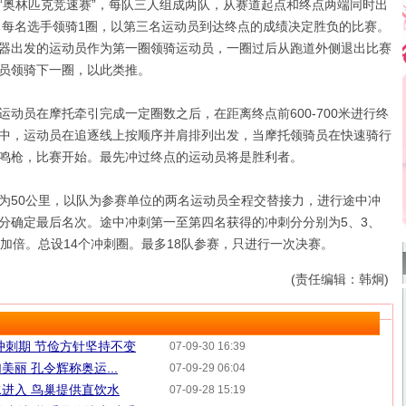
奥林匹克竞速赛”，每队三人组成两队，从赛道起点和终点两端同时出
），每名选手领骑1圈，以第三名运动员到达终点的成绩决定胜负的比赛。
器出发的运动员作为第一圈领骑运动员，一圈过后从跑道外侧退出比赛
员领骑下一圈，以此类推。
员在摩托牵引完成一定圈数之后，在距离终点前600-700米进行终
中，运动员在追逐线上按顺序并肩排列出发，当摩托领骑员在快速骑行
鸣枪，比赛开始。最先冲过终点的运动员将是胜利者。
50公里，以队为参赛单位的两名运动员全程交替接力，进行途中冲
分确定最后名次。途中冲刺第一至第四名获得的冲刺分分别为5、3、
分加倍。总设14个冲刺圈。最多18队参赛，只进行一次决赛。
(责任编辑：韩炯)
冲刺期 节俭方针坚持不变
07-09-30 16:39
丽 孔令辉称奥运...
07-09-29 06:04
进入 鸟巢提供直饮水
07-09-28 15:19