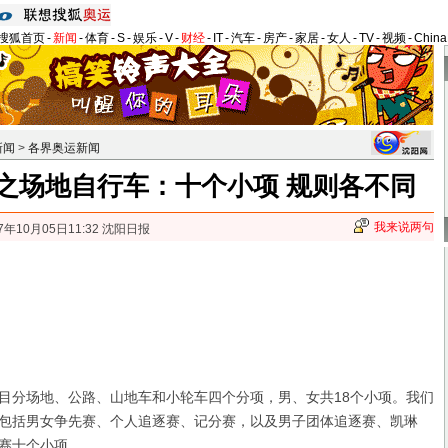
搜狐首页
-
新闻
-
体育
-
S
-
娱乐
-
V
-
财经
-
IT
-
汽车
-
房产
-
家居
-
女人
-
TV
-
视频
-
Chin
新闻
>
各界奥运新闻
之场地自行车：十个小项 规则各不同
我来说两句
7年10月05日11:32 沈阳日报
分场地、公路、山地车和小轮车四个分项，男、女共18个小项。我们
包括男女争先赛、个人追逐赛、记分赛，以及男子团体追逐赛、凯琳
赛十个小项。