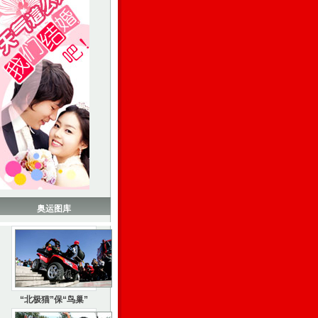
奥运图库
“北极猫”保“鸟巢”