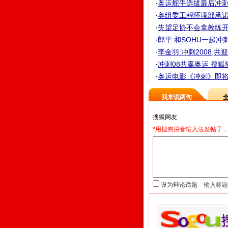
·
奥运舵手选拔最后冲刺
·
奥组委工程环境部承诺 
·
失望足协不会拿教练开刀
·
郎平:和SOHU一起冲
·
李金羽:冲刺2008,共
·
冲刺08共赢奥运 搜狐
·
奥运电影《冲刺》即将开
我来说两句
*用搜狗拼音输入法发帖子，
设为辩论话题