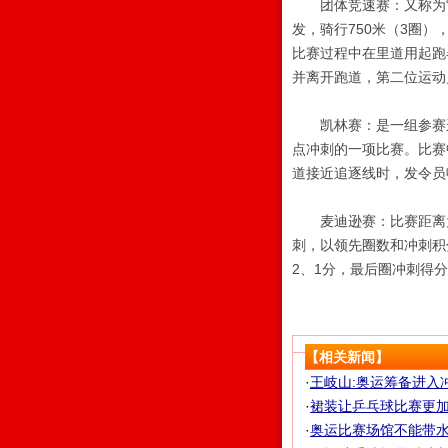
团体竞速赛：又称为“
发，骑行750米（3圈
比赛过程中在里道用起跑
并离开跑道，第二位运动
凯林赛：是一组参赛运动
点冲刺的一项比赛。比赛
道接近追逐线时，发令员
麦迪逊赛：比赛距离为
刺，以领先圈数和冲刺积
2、1分，最后圈冲刺得
【相关新闻】
·
王岐山:奥运筹备进入
·
裙装让乒乓球比赛更加美
·
奥运比赛场馆不能带水