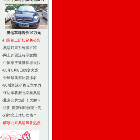
奥运车牌售价10万元
·
门票第二阶段销售公告
·
奥运订票系统将扩容
·
网上购票流程示意图
·
中国拳王速度世界最快
·
08年8月8日婚宴火爆
·
全球最卖座比赛排名
·
90后游泳小将无竞争力
·
任达华将搬北京看奥运
·
北京公共场所十大陋习
·
组图:冒牌刘翔惊现上海
·
刘翔恋上体坛女杰？
·
解读北京奥运筹备热点