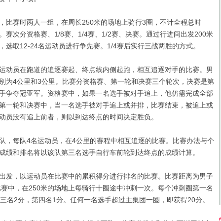
赛时两人一组，在周长250米的场地上骑行3圈，不计全程总时
赛次分资格赛、1/8赛、1/4赛、1/2赛、决赛。通过行进间出发200米
选取12-24名运动员进行争先赛。1/4赛后实行三战两胜的方式。
动员在跑道的追逐赛起、终点线内侧起跑，相互追逐对手的比赛。男
别为4公里和3公里。比赛分资格赛、第一轮和决赛三个轮次，决赛是第
手争夺冠亚军。资格赛中，如果一名选手被对手追上，他仍需完成全部
第一轮和决赛中，当一名选手被对手追上或并排，比赛结束，被追上或
动员没有追上前者，则以到达终点的时间决定胜负。
，每队4名运动员，在4公里的赛程中相互追逐的比赛。比赛办法与个
成绩和排名将以该队第三名选手自行车前轮到达终点的成绩计算。
发，以运动员在比赛中的累积得分进行排名的比赛。比赛距离为男子
。比赛中，在250米的场地上每骑行十圈途中冲刺一次。每个冲刺圈第一名
第三名2分，第四名1分。任何一名选手超过主集团一圈，即获得20分。