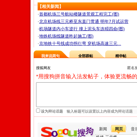
【相关新闻】
·
首都机场三号航站楼隧道景观工程完工(图)
·
北京机场线三元桥至东直门贯通 明年7月试运营
·
机场隧道内小车逆行 撞上泥头车连殒四命(图)
·
地铁机场线隧道昨起施工(图)
·
京地铁十号线成功拐仨弯 穿机场高速三元...
我来说两句
全部跟帖
精华帖
匿名
*用搜狗拼音输入法发帖子，体验更流畅的
设为辩论话题
新闻
网页
音