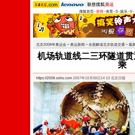
搜狐首页
-
新闻
-
体育
-
S
-
娱乐
-
V
-
北京2008年奥运会
>
奥运新闻
>
全面解读北京轨道交通
>
最
机场轨道线二三环隧道贯通
乘
https://2008.sohu.com
2007年10月08日14:10 北京日报