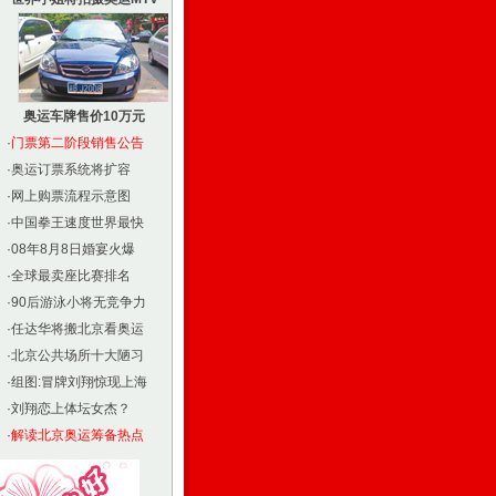
奥运车牌售价10万元
·
门票第二阶段销售公告
·
奥运订票系统将扩容
·
网上购票流程示意图
·
中国拳王速度世界最快
·
08年8月8日婚宴火爆
·
全球最卖座比赛排名
·
90后游泳小将无竞争力
·
任达华将搬北京看奥运
·
北京公共场所十大陋习
·
组图:冒牌刘翔惊现上海
·
刘翔恋上体坛女杰？
·
解读北京奥运筹备热点