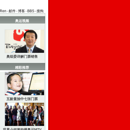
aRen
-
邮件
-
博客
-
BBS
-
搜狗
奥运视频
奥组委详解门票销售
精彩推荐
五龄童抽中七张门票
世界小姐将拍摄奥运MTV