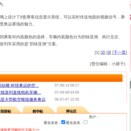
内。
上设计了8套乘客信息显示系统，可以实时传送地面的视频信号，乘
受奥运赛场的魅力。
乘客对内装颜色的选择，车辆内装颜色分为韵味亚洲、风行北京、
首列车采用的是“韵味亚洲”方案。
[1] [
2
] [
3
] [
下一页
]
(责任编辑：小婧子)
站楼:科技奥运的空...
07-09-14 08:17
线首列直线电机车辆...
07-09-08 03:00
北亚大型航空枢纽服务奥运
06-07-07 15:35
全部跟帖
精华帖
辩论区
用户：
匿名发表：
匿名发表：
体验更流畅的中文输入>>