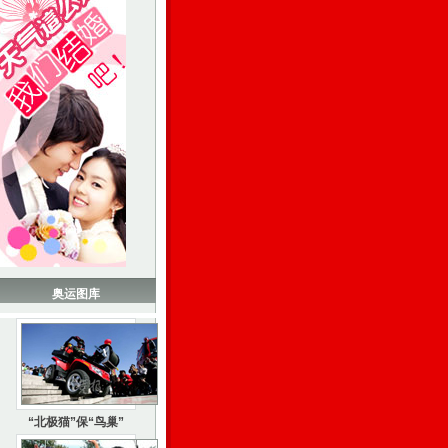
奥运图库
“北极猫”保“鸟巢”