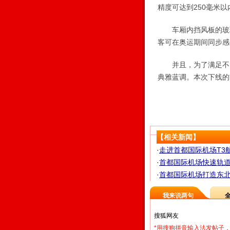
精度可达到250毫米以
车厢内挡风板的玻璃
客可在奥运期间同步感
并且，为了满足不同
典雅蓝调。本次下线的
【相关新闻】
·
走进首都国际机场T3航
·
首都国际机场快速轨道
·
首都国际机场打造东
我来说两句
*用搜狗拼音输入法发帖子，