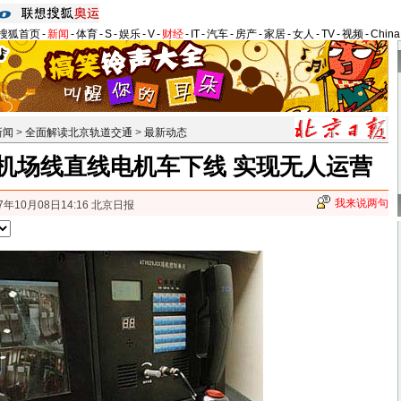
搜狐首页
-
新闻
-
体育
-
S
-
娱乐
-
V
-
财经
-
IT
-
汽车
-
房产
-
家居
-
女人
-
TV
-
视频
-
Chin
新闻
>
全面解读北京轨道交通
>
最新动态
机场线直线电机车下线 实现无人运营
我来说两句
7年10月08日14:16 北京日报