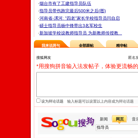
·
烟台市有了工建指导员队伍
·
指导员带伤跑完最后500米之后(图)
·
河南省-漯河: "四老"家长学校指导员闫自启
·
硕士指导员杨中锋带出3名军校生
·
新加坡学校设教师指导员 为新教师传授教...
我来说两句
全部跟帖
精华帖
匿名
*用搜狗拼音输入法发帖子，体验更流畅的
设为辩论话题
新闻
网页
音