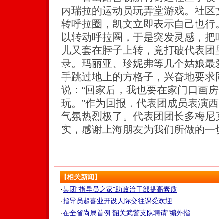
内瑞拉的运动员玩弄堂游戏。社区
转呼拉圈，凯文立即表示自己也行
以转动呼拉圈，于是突发灵感，把
儿又套在脖子上转，竟打破代表团
录。玛丽亚、珍妮弗等几个姑娘最
手跳过地上的方格子，兴奋地要求
说：“回家后，我也要在家门口画
玩。”作为回报，代表团成员表演
气氛热烈极了。代表团团长多梅尼
实，感谢上海朋友为我们所做的一
【相关新闻】
·
某团"指导员之家"助政治干部提高素质
·
指导员赵喜业开设人际交往课受欢迎
·
在全省尚属首例 韶关武警支队聘请"编外指...