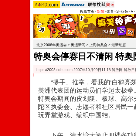
搜狐首页
-
新闻
-
体育
-
S
-
娱乐
-
V
-
北京2008年奥运会
>
奥运新闻
>
上海特奥会
>
最新动态
特奥会停赛日不清闲 特奥
https://2008.sohu.com
2007年10月09日11:18 解放网-解放日
“提手、推掌，看我的‘白鹤亮翅
美洲代表团的运动员们学起太极拳。
特奥会期间的皮划艇、板球、高尔
陀区执委会、志愿者和社区居民一
玩弄堂游戏、编织中国结。
下午，清水湾大酒店四楼多功能