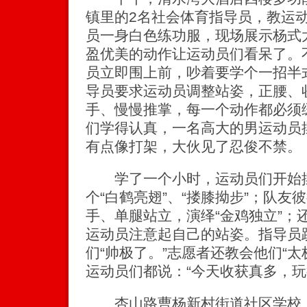
镇里的2名社会体育指导员，教运
员一身白色练功服，现场展示杨式
盈优美的动作让运动员们看呆了。
员立即围上前，吵着要学个一招半
导员要求运动员调整站姿，正腰、
手、慢慢推掌，每一个动作都必须
们学得认真，一名高大的男运动员摆
有点像打架，大伙见了忍俊不禁。
学了一个小时，运动员们开始摆
个“白鹤亮翅”、“搂膝拗步”；队友
手、单腿站立，演绎“金鸡独立”；
运动员注意起自己的站姿。指导员
们“帅极了。”志愿者还教会他们“
运动员们都说：“今天收获真多，玩
杏山路曹杨新村街道社区学校，