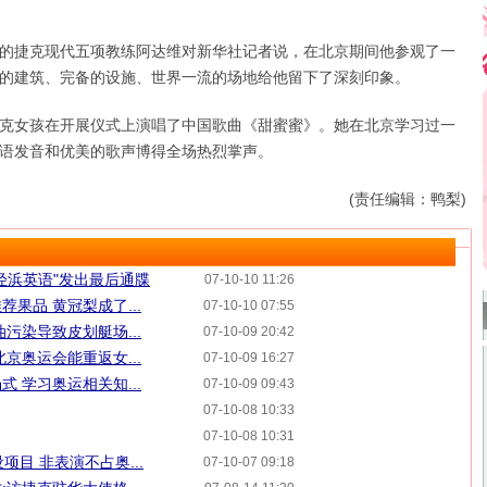
捷克现代五项教练阿达维对新华社记者说，在北京期间他参观了一
的建筑、完备的设施、世界一流的场地给他留下了深刻印象。
女孩在开展仪式上演唱了中国歌曲《甜蜜蜜》。她在北京学习过一
语发音和优美的歌声博得全场热烈掌声。
(责任编辑：鸭梨)
泾浜英语"发出最后通牒
07-10-10 11:26
果品 黄冠梨成了...
07-10-10 07:55
污染导致皮划艇场...
07-10-09 20:42
京奥运会能重返女...
07-10-09 16:27
 学习奥运相关知...
07-10-09 09:43
07-10-08 10:33
07-10-08 10:31
项目 非表演不占奥...
07-10-07 09:18