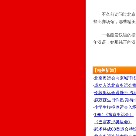
不久前访问过北京的
些比赛场馆，那些精美
一名酷爱汉语的捷克
年汉语，她那纯正的汉
【相关新闻】
·
北京奥运会向京城"洋
·
成功入选北京奥运会推荐
·
伦敦奥运会遇挫折 汽油
·
赵蕊蕊生日许愿 期待北
·
小学生模拟奥运会入场式
·
1964《东京奥运会》
·
《巴塞罗那奥运会》
·
武术将成08奥运会特设