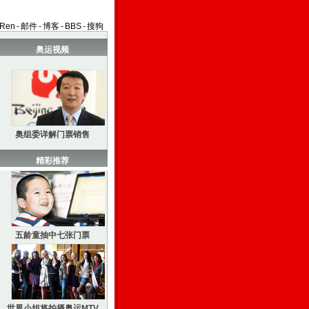
aRen
-
邮件
-
博客
-
BBS
-
搜狗
奥运视频
奥组委详解门票销售
精彩推荐
五龄童抽中七张门票
世界小姐将拍摄奥运MTV