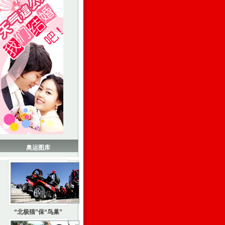
奥运图库
“北极猫”保“鸟巢”