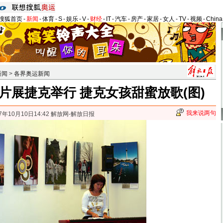
搜狐首页
-
新闻
-
体育
-
S
-
娱乐
-
V
-
财经
-
IT
-
汽车
-
房产
-
家居
-
女人
-
TV
-
视频
-
Chin
新闻
>
各界奥运新闻
片展捷克举行 捷克女孩甜蜜放歌(图)
我来说两句
7年10月10日14:42 解放网-解放日报