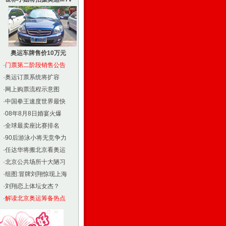
奥运车牌售价10万元
·
门票第二阶段销售公告
·
奥运订票系统将扩容
·
网上购票流程示意图
·
中国拳王速度世界最快
·
08年8月8日婚宴火爆
·
全球最卖座比赛排名
·
90后游泳小将无竞争力
·
任达华将搬北京看奥运
·
北京公共场所十大陋习
·
组图:冒牌刘翔惊现上海
·
刘翔恋上体坛女杰？
·
解读北京奥运筹备热点