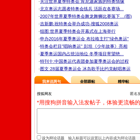
·
关注世界夏季特奥会:肯尼迪家族的特奥情缘
·
北京奥运志愿者特奥会练兵 活跃在各赛场...
·
2007年世界夏季特奥会舞龙舞狮比赛落下…(图)
·
吉新鹏:祝特奥会举办成功-搜狐2008奥运
·
组图:世界夏季特奥会开幕式在上海举行
·
申办2016年夏季奥运会 布拉格主打"绿色奥运"
·
特奥会栏目"唱响奥运" 彭坦《少年故事》亮相
·
夏季奥运国内占统治地位 冬季项目寄望绝...
·
特刊十:中国奥运代表团参加夏季奥运会的过程
·
图文:28届夏季奥运会 冰岛歌手比约克献唱奥运
我来说两句
全部跟帖
精华帖
匿名
*用搜狗拼音输入法发帖子，体验更流畅的
设为辩论话题