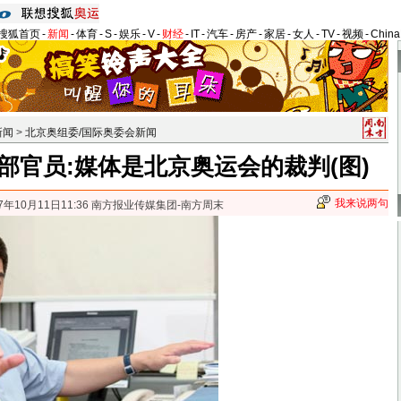
搜狐首页
-
新闻
-
体育
-
S
-
娱乐
-
V
-
财经
-
IT
-
汽车
-
房产
-
家居
-
女人
-
TV
-
视频
-
Chin
新闻
>
北京奥组委/国际奥委会新闻
部官员:媒体是北京奥运会的裁判(图)
我来说两句
07年10月11日11:36 南方报业传媒集团-南方周末