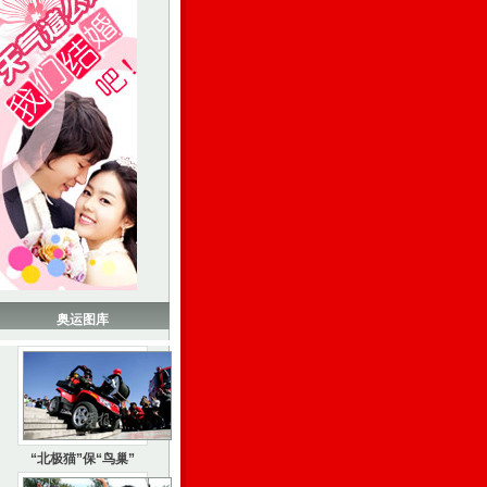
奥运图库
“北极猫”保“鸟巢”