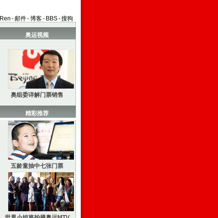
aRen
-
邮件
-
博客
-
BBS
-
搜狗
奥运视频
奥组委详解门票销售
精彩推荐
五龄童抽中七张门票
世界小姐将拍摄奥运MTV