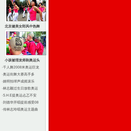
北京健美女郎风中热舞
小孩被理发师剃奥运头
·
千人舞2008米奥运巨龙
·
奥运街舞大赛高手多
·
姚明拍球声成摇滚乐
·
林志颖过生日放歌奥运
·
S.H.E提奥运忐忑不安
·
刘德华开唱提前感受08
·
传林志玲唱奥运主题曲