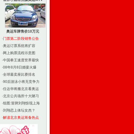
奥运车牌售价10万元
·
门票第二阶段销售公告
·
奥运订票系统将扩容
·
网上购票流程示意图
·
中国拳王速度世界最快
·
08年8月8日婚宴火爆
·
全球最卖座比赛排名
·
90后游泳小将无竞争力
·
任达华将搬北京看奥运
·
北京公共场所十大陋习
·
组图:冒牌刘翔惊现上海
·
刘翔恋上体坛女杰？
·
解读北京奥运筹备热点