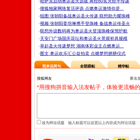
·
哈萨克启动奥运圣火选拔 将经80名火炬手传递
·
搜狐独家网络复活评选 点燃奥运激情你是...
·
组图:张朝阳备战奥运圣火传递 联想助力耀珠峰
·
视频:张朝阳姜培琳携手登珠峰 备战奥运传圣火
·
联想外设数码将为奥运圣火登顶珠峰保驾护航
·
天安门广场国庆花坛和奥运圣火景观初具规模
·
举起圣火传递梦想 湖南体彩业主点燃奥运...
·
图文:奥运欢乐汇公益拍卖 点燃梦想翅膀仪式
我来说两句
全部跟帖
精华帖
匿名
*用搜狗拼音输入法发帖子，体验更流畅的
设为辩论话题