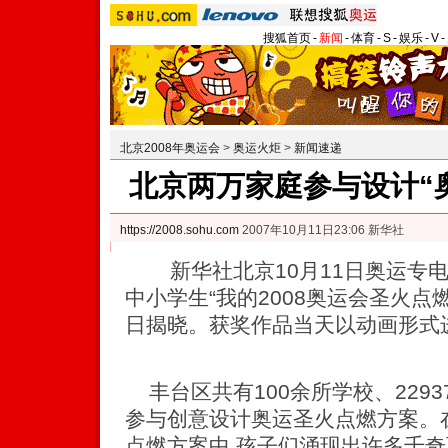
搜狐首页
-
新闻
-
体育
-
S
-
娱乐
-
V
-
北京2008年奥运会
>
奥运火炬
>
新闻速递
北京两万家庭参与设计“
https://2008.sohu.com
2007年10月11日23:06 新华社
新华社北京10月11日奥运专电
中小学生“我的2008奥运会圣火点
日揭晓。获奖作品当天以动画形式
丰台区共有100余所学校、229
参与创意设计奥运圣火点燃方案。在
点燃方案中,孩子们涌现出许多千奇百