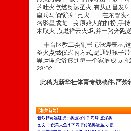
的吐火点燃奥运圣火,有从西昌发射
皇兵马俑“跪射”点火……在东管头
名影星成龙一身原始人的打扮,手持
木取火,点燃祥云火炬,并一路奔跑送
丰台区教工委副书记张涛表示,这
圣火点燃仪式的方式,是通过孩子带
奥运理念渗透到每一个家庭成员的意识中。
23:02
此稿为新华社体育专线稿件,严禁
【相关新闻】
·
音乐精灵连婕携手奥运冠军许海峰 点燃奥...
·
图文:中俄美人鱼水下表演传递奥运圣火-搜...