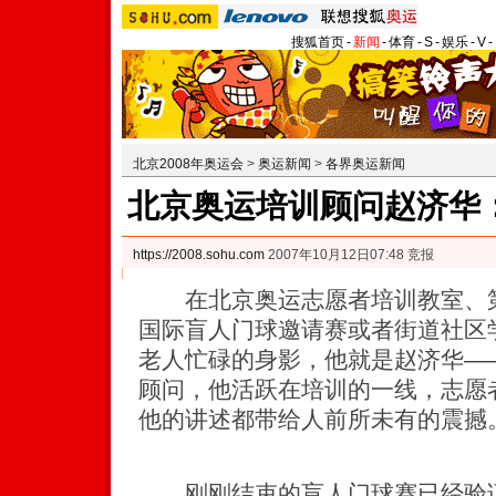
搜狐首页
-
新闻
-
体育
-
S
-
娱乐
-
V
-
北京2008年奥运会
>
奥运新闻
>
各界奥运新闻
北京奥运培训顾问赵济华
https://2008.sohu.com
2007年10月12日07:48 竞报
在北京奥运志愿者培训教室、第七
国际盲人门球邀请赛或者街道社区
老人忙碌的身影，他就是赵济华—
顾问，他活跃在培训的一线，志愿
他的讲述都带给人前所未有的震撼
刚刚结束的盲人门球赛已经验证