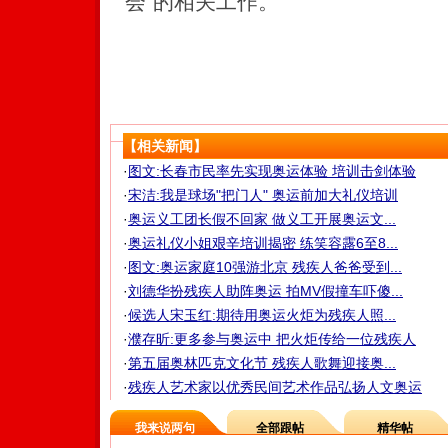
会”的相关工作。
【相关新闻】
·
图文:长春市民率先实现奥运体验 培训击剑体验
·
宋洁:我是球场"把门人" 奥运前加大礼仪培训
·
奥运义工团长假不回家 做义工开展奥运文...
·
奥运礼仪小姐艰辛培训揭密 练笑容露6至8...
·
图文:奥运家庭10强游北京 残疾人爸爸受到...
·
刘德华扮残疾人助阵奥运 拍MV假撞车吓傻...
·
候选人宋玉红:期待用奥运火炬为残疾人照...
·
濮存昕:更多参与奥运中 把火炬传给一位残疾人
·
第五届奥林匹克文化节 残疾人歌舞迎接奥...
·
残疾人艺术家以优秀民间艺术作品弘扬人文奥运
我来说两句
全部跟帖
精华帖