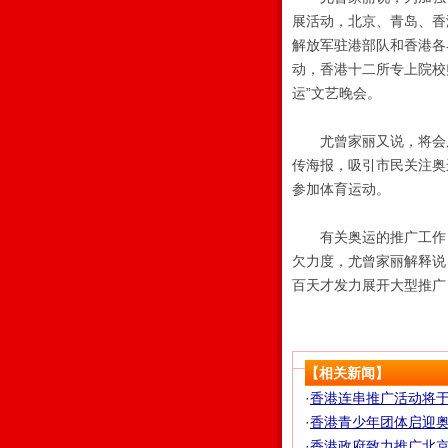
展活动，北京、青岛、香
解放军驻港部队和香港各
动，香港十二所专上院校
运”文艺晚会。
尤曾家丽又说，将会展
传海报，吸引市民关注奥
参加体育运动。
有关奥运的推广工作，
欠力度，尤曾家丽解释说
百天才发力展开大型推广
【相关新闻】
·
香港连串推广活动将
·
香港青少年团体启迎奥运
·
香港政府致力推广北京