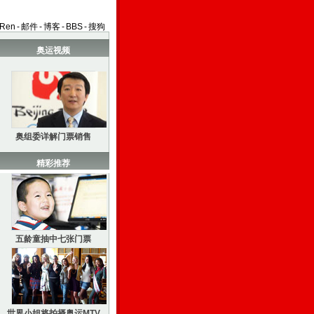
aRen
-
邮件
-
博客
-
BBS
-
搜狗
奥运视频
奥组委详解门票销售
精彩推荐
五龄童抽中七张门票
世界小姐将拍摄奥运MTV