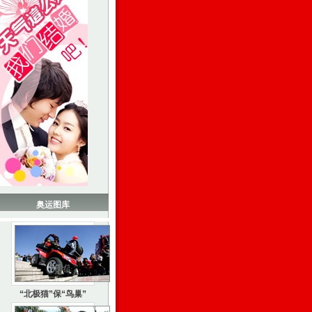
奥运图库
“北极猫”保“鸟巢”