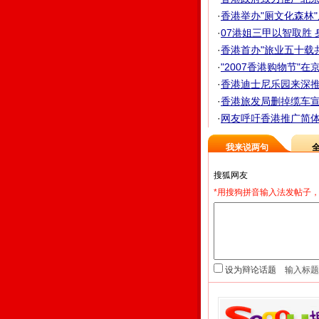
·
香港举办"厕文化森林
·
07港姐三甲以智取胜 
·
香港首办"旅业五十载
·
"2007香港购物节"在
·
香港迪士尼乐园来深
·
香港旅发局删掉缆车宣
·
网友呼吁香港推广简
我来说两句
*用搜狗拼音输入法发帖子，
设为辩论话题