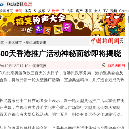
搜狐首页
-
新闻
-
体育
-
S
-
娱乐
-
V
-
财经
-
IT
-
汽车
-
房产
-
家居
-
女人
-
TV
-
视频
-
Chin
新闻
>
奥运城市
>
奥运城市香港
300天香港推广活动神秘面纱即将揭晓
我来说两句
7年10月12日17:10 中国新闻网
O八北京奥运倒数三百天的大日子，香港民政事务局、港协暨奥委会及
合作，将展开新一轮大型推广活动，宣扬奥运精神，并打造香港成为热
尤曾家丽十二日在记者会上表示，新一轮大型奥运推广活动将会在明
开序幕，当晚会在尖沙咀文化中心露天广场举行大型奥运倒数庆祝晚
百天亦都会有大型庆祝活动。
明年五月，则会有奥运圣火传递跑活动。
其他奥运伙伴城市的交流，当局亦会举行奥运伙伴城市全民健身交流