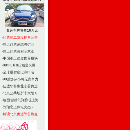
奥运车牌售价10万元
·
门票第二阶段销售公告
·
奥运订票系统将扩容
·
网上购票流程示意图
·
中国拳王速度世界最快
·
08年8月8日婚宴火爆
·
全球最卖座比赛排名
·
90后游泳小将无竞争力
·
任达华将搬北京看奥运
·
北京公共场所十大陋习
·
组图:冒牌刘翔惊现上海
·
刘翔恋上体坛女杰？
·
解读北京奥运筹备热点