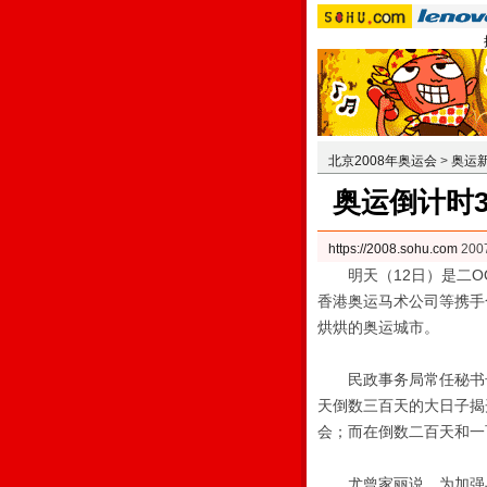
北京2008年奥运会
>
奥运
奥运倒计时
https://2008.sohu.com
200
明天（12日）是二O
香港奥运马术公司等携手
烘烘的奥运城市。
民政事务局常任秘书长
天倒数三百天的大日子揭
会；而在倒数二百天和一
尤曾家丽说，为加强与