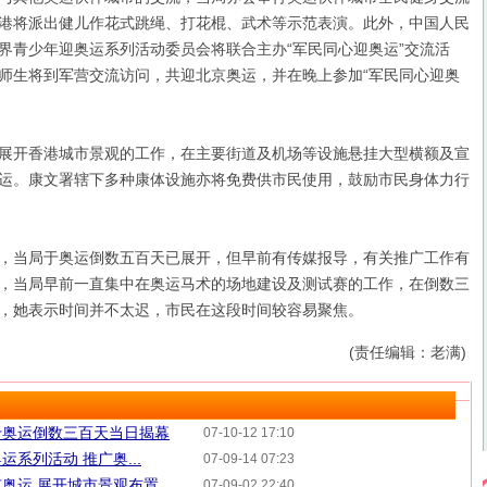
港将派出健儿作花式跳绳、打花棍、武术等示范表演。此外，中国人民
界青少年迎奥运系列活动委员会将联合主办“军民同心迎奥运”交流活
师生将到军营交流访问，共迎北京奥运，并在晚上参加“军民同心迎奥
开香港城市景观的工作，在主要街道及机场等设施悬挂大型横额及宣
运。康文署辖下多种康体设施亦将免费供市民使用，鼓励市民身体力行
当局于奥运倒数五百天已展开，但早前有传媒报导，有关推广工作有
，当局早前一直集中在奥运马术的场地建设及测试赛的工作，在倒数三
，她表示时间并不太迟，市民在这段时间较容易聚焦。
(责任编辑：老满)
于奥运倒数三百天当日揭幕
07-10-12 17:10
系列活动 推广奥...
07-09-14 07:23
奥运 展开城市景观布置
07-09-02 22:40