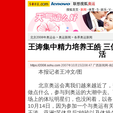
搜狐首页
-
新闻
-
体育
-
S
-
娱乐
-
V
-
北京2008年奥运会
>
奥运新闻
>
各界奥运新闻
王涛集中精力培养王皓 三
活
https://2008.sohu.com
2007年10月15日08:47 广西新闻网-
本报记者王冲文/图
北京奥运会离我们越来越近了，
做点什么，参与到奥运的大潮中去。
场上的体坛明星们，也没闲着，以各
10月14日，因为参加一个与奥运有
王涛、亚洲“艺体皇后”钟玲以及体