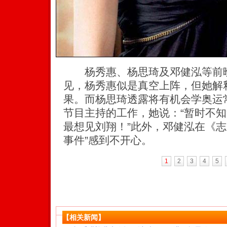
杨秀惠、杨思琦及邓健泓等前晚
见，杨秀惠似是真空上阵，但她解
果。而杨思琦透露将有机会学奥运
节目主持的工作，她说：“暂时不
最想见刘翔！”此外，邓健泓在《志云
事件”感到不开心。
1
2
3
4
5
【相关新闻】