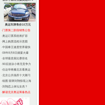
奥运车牌售价10万元
·
门票第二阶段销售公告
·
奥运订票系统将扩容
·
网上购票流程示意图
·
中国拳王速度世界最快
·
08年8月8日婚宴火爆
·
全球最卖座比赛排名
·
90后游泳小将无竞争力
·
任达华将搬北京看奥运
·
北京公共场所十大陋习
·
组图:冒牌刘翔惊现上海
·
刘翔恋上体坛女杰？
·
解读北京奥运筹备热点