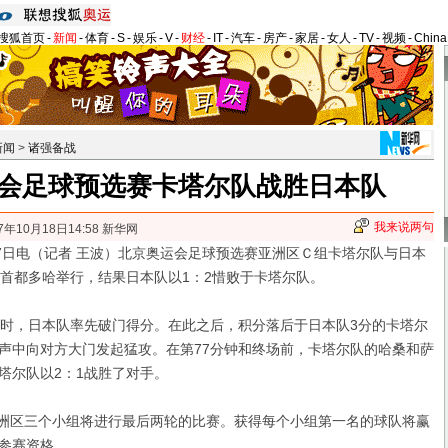
搜狐首页
-
新闻
-
体育
-
S
-
娱乐
-
V
-
财经
-
IT
-
汽车
-
房产
-
家居
-
女人
-
TV
-
视频
-
Chin
新闻
>
诸强备战
会足球预选赛卡塔尔队战胜日本队
我来说两句
7年10月18日14:58 新华网
日电（记者 王波）北京奥运会足球预选赛亚洲区Ｃ组卡塔尔队与日本
尔首都多哈举行，结果日本队以1：2惜败于卡塔尔队。
时，日本队率先破门得分。
在此之后，积分落后于日本队3分的卡塔尔
声中向对方大门发起猛攻。在第77分钟和终场前，卡塔尔队的哈桑和萨
塔尔队以2：1战胜了对手。
洲区三个小组将进行最后两轮的比赛。获得每个小组第一名的球队将赢
参赛资格。