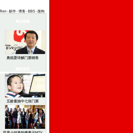
aRen
-
邮件
-
博客
-
BBS
-
搜狗
奥运视频
奥组委详解门票销售
精彩推荐
五龄童抽中七张门票
世界小姐将拍摄奥运MTV