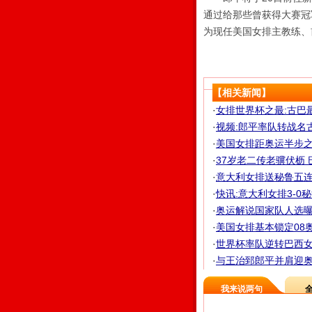
通过给那些曾获得大赛冠
为现任美国女排主教练、
【相关新闻】
·
女排世界杯之最:古巴
·
视频:郎平率队转战名
·
美国女排距奥运半步之
·
37岁老二传老骥伏枥 
·
意大利女排送秘鲁五连败
·
快讯:意大利女排3-0
·
奥运解说国家队人选曝光
·
美国女排基本锁定08奥
·
世界杯率队逆转巴西女排
·
与王治郅郎平并肩迎奥运
我来说两句