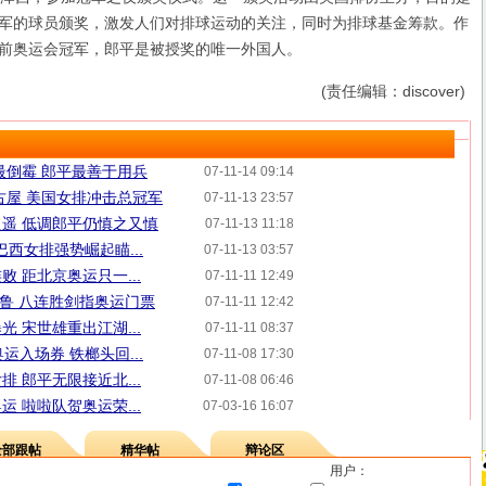
军的球员颁奖，激发人们对排球运动的关注，同时为排球基金筹款。作
前奥运会冠军，郎平是被授奖的唯一外国人。
(责任编辑：discover)
最倒霉 郎平最善于用兵
07-11-14 09:14
古屋 美国女排冲击总冠军
07-11-13 23:57
遥 低调郎平仍慎之又慎
07-11-13 11:18
巴西女排强势崛起瞄...
07-11-13 03:57
 距北京奥运只一...
07-11-11 12:49
秘鲁 八连胜剑指奥运门票
07-11-11 12:42
 宋世雄重出江湖...
07-11-11 08:37
运入场券 铁榔头回...
07-11-08 17:30
 郎平无限接近北...
07-11-08 06:46
 啦啦队贺奥运荣...
07-03-16 16:07
全部跟帖
精华帖
辩论区
用户：