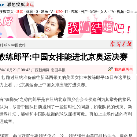
搜狐首页
-
新闻
-
体育
-
S
-
娱乐
-
V
-
财经
-
IT
-
汽车
-
房产
-
家居
-
女人
-
TV
-
视频
-
Chin
排球
>
中国女排
教练郎平:中国女排能进北京奥运决赛
我来说两句
7年10月21日08:43 广西新闻网-南国早报
电 路过纽约准备前往新泽西领奖的美国女排主教练郎平19日在这里接
力上看，北京奥运会上中国女排应能打进决赛。
“铁榔头”之称的郎平是在纽约北京同乡会会长侯建利为其举办的接风
认为，尽管中国队目前遇到了一些暂时性的问题，如老队员的伤病、新
世界排坛，能够和中国队抗衡的球队屈指可数。再加上主场作战的有利
理成章。
泽西，参加冠军之夜颁奖仪式。这一颁奖活动由美国排协主办，目的是