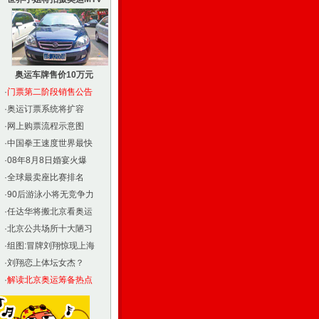
奥运车牌售价10万元
·
门票第二阶段销售公告
·
奥运订票系统将扩容
·
网上购票流程示意图
·
中国拳王速度世界最快
·
08年8月8日婚宴火爆
·
全球最卖座比赛排名
·
90后游泳小将无竞争力
·
任达华将搬北京看奥运
·
北京公共场所十大陋习
·
组图:冒牌刘翔惊现上海
·
刘翔恋上体坛女杰？
·
解读北京奥运筹备热点