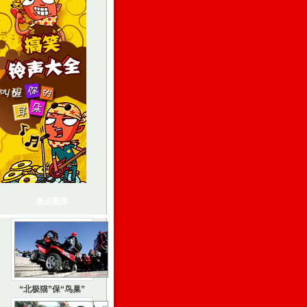
奥运图库
“北极猫”保“鸟巢”