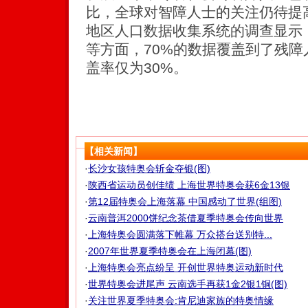
比，全球对智障人士的关注仍待提高
地区人口数据收集系统的调查显示
等方面，70%的数据覆盖到了残
盖率仅为30%。
【相关新闻】
·
长沙女孩特奥会斩金夺银(图)
·
陕西省运动员创佳绩 上海世界特奥会获6金13银
·
第12届特奥会上海落幕 中国感动了世界(组图)
·
云南普洱2000饼纪念茶借夏季特奥会传向世界
·
上海特奥会圆满落下帷幕 万众搭台送别特...
·
2007年世界夏季特奥会在上海闭幕(图)
·
上海特奥会亮点纷呈 开创世界特奥运动新时代
·
世界特奥会进尾声 云南选手再获1金2银1铜(图)
·
关注世界夏季特奥会:肯尼迪家族的特奥情缘