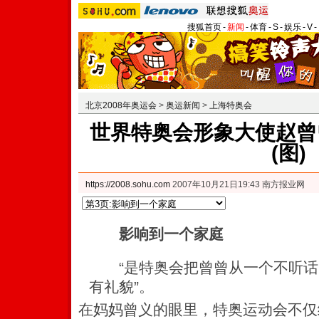
搜狐首页
-
新闻
-
体育
-
S
-
娱乐
-
V
-
北京2008年奥运会
>
奥运新闻
>
上海特奥会
世界特奥会形象大使赵曾
(图)
https://2008.sohu.com
2007年10月21日19:43 南方报业网
影响到一个家庭
“是特奥会把曾曾从一个不听话
有礼貌”。
在妈妈曾义的眼里，特奥运动会不仅