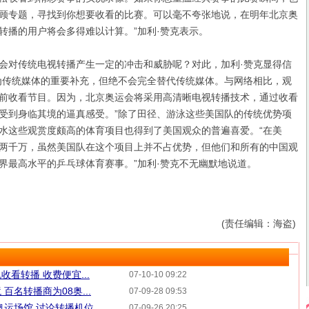
顾专题，寻找到你想要收看的比赛。可以毫不夸张地说，在明年北京奥
转播的用户将会多得难以计算。”加利·赞克表示。
对传统电视转播产生一定的冲击和威胁呢？对此，加利·赞克显得信
为传统媒体的重要补充，但绝不会完全替代传统媒体。与网络相比，观
前收看节目。因为，北京奥运会将采用高清晰电视转播技术，通过收看
受到身临其境的逼真感受。”除了田径、游泳这些美国队的传统优势项
水这些观赏度颇高的体育项目也得到了美国观众的普遍喜爱。“在美
两千万，虽然美国队在这个项目上并不占优势，但他们和所有的中国观
界最高水平的乒乓球体育赛事。”加利·赞克不无幽默地说道。
(责任编辑：海盗)
看转播 收费便宜...
07-10-10 09:22
百名转播商为08奥...
07-09-28 09:53
奥运场馆 讨论转播机位
07-09-26 20:25