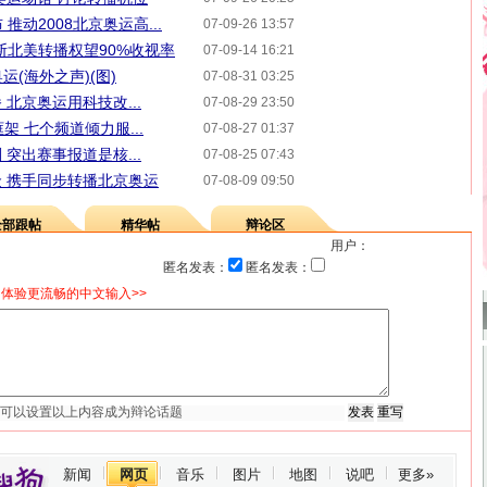
 推动2008北京奥运高...
07-09-26 13:57
断北美转播权望90%收视率
07-09-14 16:21
运(海外之声)(图)
07-08-31 03:25
北京奥运用科技改...
07-08-29 23:50
架 七个频道倾力服...
07-08-27 01:37
突出赛事报道是核...
07-08-25 07:43
 携手同步转播北京奥运
07-08-09 09:50
全部跟帖
精华帖
辩论区
用户：
匿名发表：
匿名发表：
体验更流畅的中文输入>>
新闻
网页
音乐
图片
地图
说吧
更多»