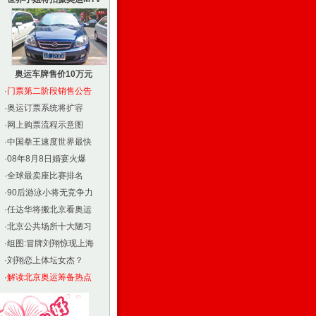
奥运车牌售价10万元
·
门票第二阶段销售公告
·
奥运订票系统将扩容
·
网上购票流程示意图
·
中国拳王速度世界最快
·
08年8月8日婚宴火爆
·
全球最卖座比赛排名
·
90后游泳小将无竞争力
·
任达华将搬北京看奥运
·
北京公共场所十大陋习
·
组图:冒牌刘翔惊现上海
·
刘翔恋上体坛女杰？
·
解读北京奥运筹备热点