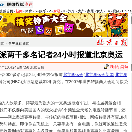
搜狐首页
-
新闻
-
体育
-
S
-
娱乐
-
V
-
财经
-
IT
-
汽车
-
房产
-
家居
-
女人
-
TV
-
视频
-
Chin
新闻
>
各界奥运新闻
将派两千多名记者24小时报道北京奥运
我来说两句
7年10月24日07:56 北京日报
2000多名记者24小时全方位报道
北京奥运会
(
北京奥运会新闻
,
北京奥
播公司(NBC)执行副总裁加利·赞克，在2007年世界转播商大会期间接受
的人数最多、阵容最为强大的一支奥运报道军团。与往届奥运会相
我们不仅要向美国国内的观众提供6个频道全天候的电视转播节目，还
——网上奥运赛事转播。与传统的电视节目相比，网络转播具有更加机
势与特点。即使你在飞机上，只要手边有一台电脑，你就可以通过登录
松收看到精彩赛事的实况录像。如果你想重温经典赛事的比赛瞬间，也