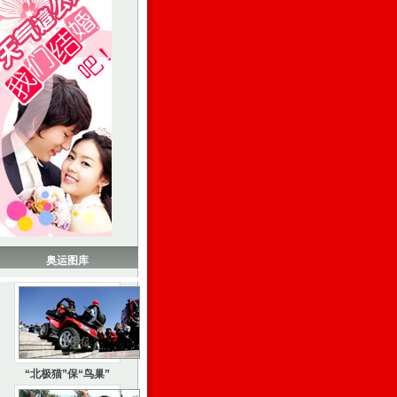
奥运图库
“北极猫”保“鸟巢”