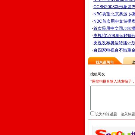
·
CCBN2008新形象发布
·
NBC冀望北京奥运 买
·
NBC首次用中文转播奥
·
首次采用中文同步转播 
·
央视拟定08奥运转播框
·
央视发布奥运转播计划 
·
台四家电视台不惜重金
我来说两句
*用搜狗拼音输入法发帖子，
设为辩论话题