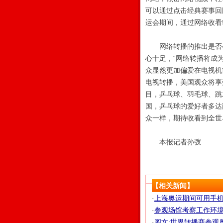
可以通过点击经典赛事回
运会期间，通过网络收看
网络转播的推出是否会
心十足，“网络转播将成
众显然更加偏爱在电视机
电视转播，美国观众将享
目，乒乓球、羽毛球、跳
国，乒乓球的爱好者多达
众一样，期待收看到全世
本报记者孙弢
【相关新闻】
·
上海奥运期间可用手机收
·
参观场馆考察工作环境 
·
图文:世界转播商参观