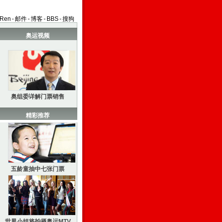
aRen
-
邮件
-
博客
-
BBS
-
搜狗
奥运视频
奥组委详解门票销售
精彩推荐
五龄童抽中七张门票
世界小姐将拍摄奥运MTV