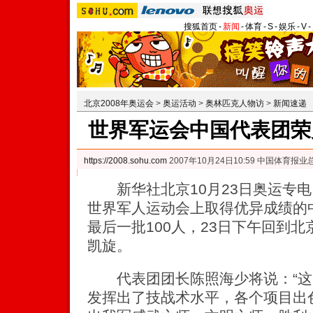
搜狐首页
-
新闻
-
体育
-
S
-
娱乐
-
V
-
北京2008年奥运会
>
奥运活动
>
奥林匹克人物访
>
新闻速递
世界军运会中国代表团荣
https://2008.sohu.com
2007年10月24日10:59 中国体育报业
新华社北京10月23日奥运专电
世界军人运动会上取得优异成绩的
最后一批100人，23日下午回到
凯旋。
代表团团长陈照海少将说：“这
发挥出了技战术水平，各个项目出