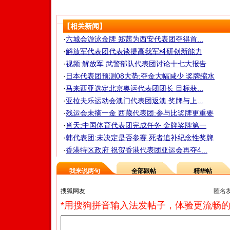
【相关新闻】
·
六城会游泳金牌 郑茜为西安代表团夺得首...
·
解放军代表团代表谈提高我军科研创新能力
·
视频:解放军 武警部队代表团讨论十七大报告
·
日本代表团预测08大势:夺金大幅减少 奖牌缩水
·
马来西亚选定北京奥运代表团团长 目标获...
·
亚拉夫乐运动会澳门代表团返澳 奖牌与上...
·
残运会未摘一金 西藏代表团:参与比奖牌更重要
·
肖天:中国体育代表团完成任务 金牌奖牌第一
·
韩代表团:未决定是否参赛 死者追补纪念性奖牌
·
香港特区政府 祝贺香港代表团亚运会再夺4...
我来说两句
全部跟帖
精华帖
匿名
*用搜狗拼音输入法发帖子，体验更流畅的