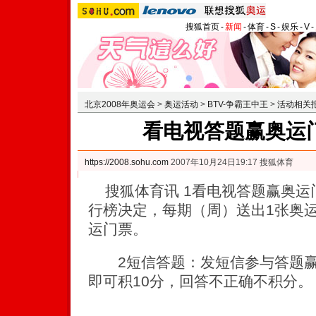
搜狐首页
-
新闻
-
体育
-
S
-
娱乐
-
V
-
北京2008年奥运会
>
奥运活动
>
BTV-争霸王中王
>
活动相关
看电视答题赢奥运
https://2008.sohu.com
2007年10月24日19:17 搜狐体育
搜狐体育讯 1看电视答题赢奥运
行榜决定，每期（周）送出1张奥
运门票。
2短信答题：发短信参与答题赢
即可积10分，回答不正确不积分。