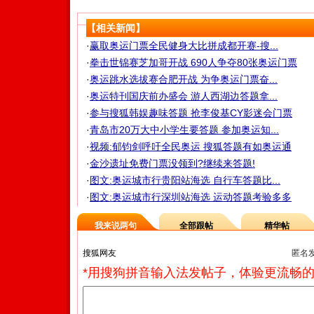
【相关新闻】
·
赢取奥运门票全民健身大比拼成都开赛-搜...
·
拳击世锦赛芝加哥开战 690人争夺80张奥运门票
·
奥运跳水选拔赛合肥开战 为争奥运门票奋...
·
奥运特刊国庆前办盛会 游人西湖边答题拿...
·
参与搜狐韩娱趣味答题 抢李俊基CY影迷会门票
·
青岛市20万大中小学生要答题 参加奥运知...
·
视频:郁钧剑呼吁全民奥运 搜狐答题有如奥运通
·
金沙遗址免费门票没领到?继续来答题!
·
图文:奥运城市行贵阳站海选 自行车答题比...
·
图文:奥运城市行深圳站海选 运动答题考验多多
我来说两句
全部跟帖
精华帖
匿名
*用搜狗拼音输入法发帖子，体验更流畅的