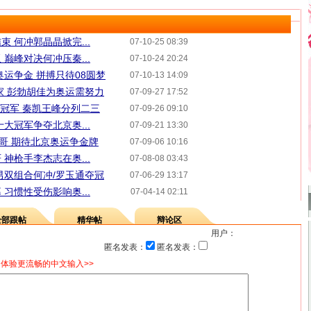
 何冲郭晶晶掀完...
07-10-25 08:39
巅峰对决何冲压秦...
07-10-24 20:24
奥运争金 拼搏只待08圆梦
07-10-13 14:09
家 彭勃胡佳为奥运需努力
07-09-27 17:52
板冠军 秦凯王峰分列二三
07-09-26 09:10
大冠军争夺北京奥...
07-09-21 13:30
西哥 期待北京奥运争金牌
07-09-06 10:16
神枪手李杰志在奥...
07-08-08 03:43
男双组合何冲/罗玉通夺冠
07-06-29 13:17
习惯性受伤影响奥...
07-04-14 02:11
全部跟帖
精华帖
辩论区
用户：
匿名发表：
匿名发表：
体验更流畅的中文输入>>