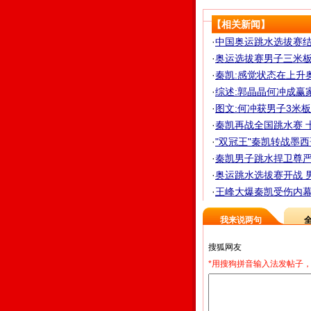
【相关新闻】
·
中国奥运跳水选拔赛结束
·
奥运选拔赛男子三米板 
·
秦凯:感觉状态在上升
·
综述:郭晶晶何冲成赢
·
图文:何冲获男子3米
·
秦凯再战全国跳水赛 十
·
"双冠王"秦凯转战墨
·
秦凯男子跳水捍卫尊严 
·
奥运跳水选拔赛开战 
·
王峰大爆秦凯受伤内幕 
我来说两句
*用搜狗拼音输入法发帖子，