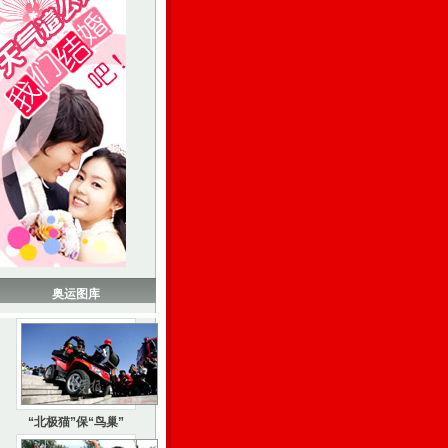
奥运图库
“北极猫”保“鸟巢”