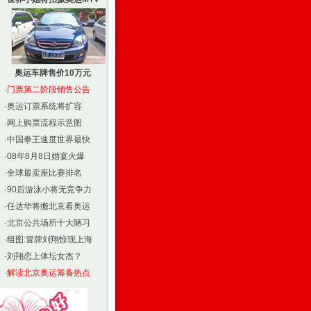
奥运车牌售价10万元
·
门票第二阶段销售公告
·
奥运订票系统将扩容
·
网上购票流程示意图
·
中国拳王速度世界最快
·
08年8月8日婚宴火爆
·
全球最卖座比赛排名
·
90后游泳小将无竞争力
·
任达华将搬北京看奥运
·
北京公共场所十大陋习
·
组图:冒牌刘翔惊现上海
·
刘翔恋上体坛女杰？
·
解读北京奥运筹备热点