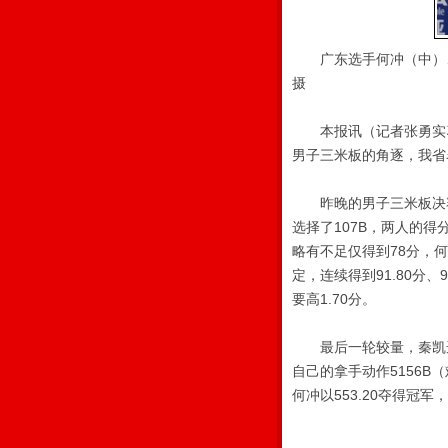
广东选手何冲（中）、
摄
本报讯（记者张勇实习生
男子三米板的角逐，我省名
昨晚的男子三米板决赛
选择了107B，两人的得
略有不足仅得到78分，何
定，连续得到91.80分
要高1.70分。
最后一轮较量，秦凯选择
自己的拿手动作5156B
何冲以553.20夺得冠