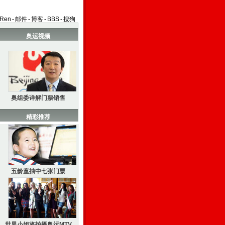
aRen
-
邮件
-
博客
-
BBS
-
搜狗
奥运视频
奥组委详解门票销售
精彩推荐
五龄童抽中七张门票
世界小姐将拍摄奥运MTV