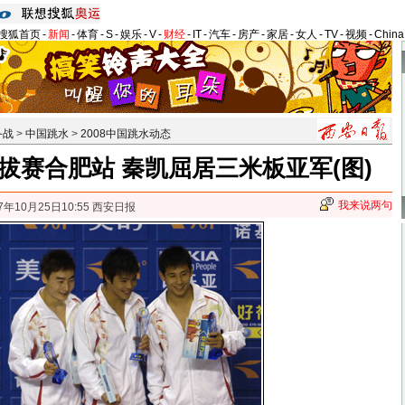
搜狐首页
-
新闻
-
体育
-
S
-
娱乐
-
V
-
财经
-
IT
-
汽车
-
房产
-
家居
-
女人
-
TV
-
视频
-
Chin
备战
>
中国跳水
>
2008中国跳水动态
拔赛合肥站 秦凯屈居三米板亚军(图)
我来说两句
7年10月25日10:55 西安日报