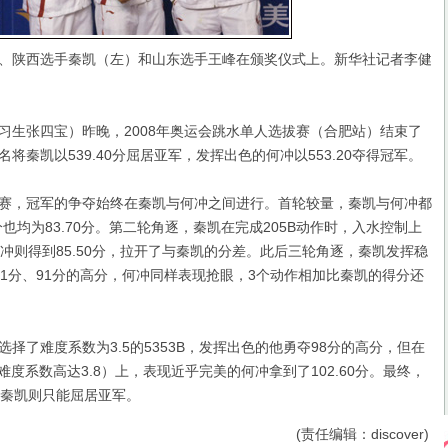
陕西选手秦凯（左）和山东选手王峰在颁奖仪式上。新华社记者李健
张四宝）昨晚，2008年奥运会跳水单人选拔赛（合肥站）结束了
将秦凯以539.40分屈居亚军，发挥出色的何冲以553.20夺得冠军。
，冠军的争夺始终在秦凯与何冲之间进行。首轮较量，秦凯与何冲都
分也均为83.70分。第二轮角逐，秦凯在完成205B动作时，入水控制上
冲则得到85.50分，拉开了与秦凯的分差。
此后三轮角逐，秦凯发挥稳
、91分、91分的高分，何冲同样表现抢眼，3个动作相加比秦凯的得分还
了难度系数为3.5的5353B，发挥出色的他勇夺98分的高分，但在
（难度系数高达3.8）上，表现近乎完美的何冲拿到了102.60分。最终，
军，秦凯则只能屈居亚军。
(责任编辑：discover)