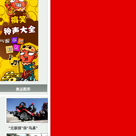
奥运图库
“北极猫”保“鸟巢”