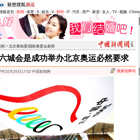
搜狐首页
-
新闻
-
体育
-
S
-
娱乐
-
V
-
财经
-
IT
-
汽车
-
房产
-
家居
-
女人
-
TV
-
视频
-
Chin
新闻
>
北京奥组委/国际奥委会新闻
六城会是成功举办北京奥运必然要求
我来说两句
7年10月25日17:02 中国新闻网