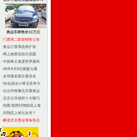
奥运车牌售价10万元
·
门票第二阶段销售公告
·
奥运订票系统将扩容
·
网上购票流程示意图
·
中国拳王速度世界最快
·
08年8月8日婚宴火爆
·
全球最卖座比赛排名
·
90后游泳小将无竞争力
·
任达华将搬北京看奥运
·
北京公共场所十大陋习
·
组图:冒牌刘翔惊现上海
·
刘翔恋上体坛女杰？
·
解读北京奥运筹备热点