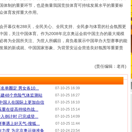
国体制的重要环节，也是衡量我国竞技体育可持续发展水平的重要标
众体育发挥重大作用。
开幕仅有288天，全民关心、全民支持、全民参与体育的社会氛围更
中国，关注中国体育。作为2008年北京奥运会前中国主办的最大规模
必将为全国所关注、为世人所瞩目，肩负着展示中国举办大型赛事的能
发展的新成就、中国国家形象、为背景安运会营造良好氛围等重要责
(责任编辑：老肖)
单圈定 男女各10...
07-10-25 16:39
建48个危险气体监测站
07-10-25 16:27
 中国人在国际上更加自信
07-10-25 16:10
重在提高持续作战...
07-10-25 15:14
倒计时 已完成登...
07-10-25 14:09
事遇上好天气-搜狐...
07-10-25 11:44
作力度 为北京奥运做准备
07-10-24 23:54