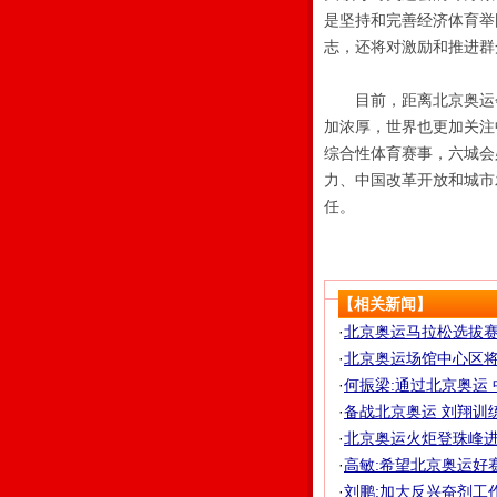
是坚持和完善经济体育举
志，还将对激励和推进群
目前，距离北京奥运会
加浓厚，世界也更加关注
综合性体育赛事，六城会
力、中国改革开放和城市
任。
【相关新闻】
·
北京奥运马拉松选拔赛名
·
北京奥运场馆中心区将
·
何振梁:通过北京奥运
·
备战北京奥运 刘翔训练
·
北京奥运火炬登珠峰进入
·
高敏:希望北京奥运好赛
·
刘鹏:加大反兴奋剂工