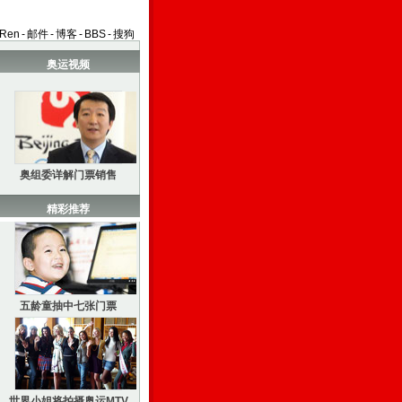
aRen
-
邮件
-
博客
-
BBS
-
搜狗
奥运视频
奥组委详解门票销售
精彩推荐
五龄童抽中七张门票
世界小姐将拍摄奥运MTV