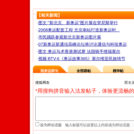
【相关新闻】
·
图文:"新北京、新奥运"图片展在突尼斯举行
·
2008奥运配套工程 北京南站打造新奥运时...
·
市民踊跃参观新北京新奥运图片展
·
07新奥运新通信高峰论坛将讨论通信与科技奥运
·
图文:奥运马术香港测试赛 法国骑手维瑞塞尔
·
视频:BTV-6《奥运故事365》塞尔维亚民族情节
我来说两句
全部跟帖
精华帖
匿名
*用搜狗拼音输入法发帖子，体验更流畅的
设为辩论话题