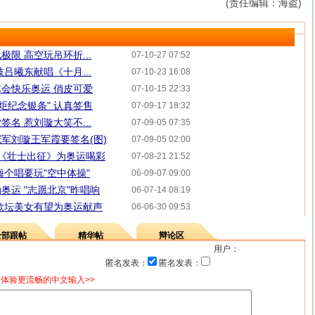
(责任编辑：海盗)
限 高空玩吊环折...
07-10-27 07:52
吕曦东献唱《十月...
07-10-23 16:08
体会快乐奥运 俏皮可爱
07-10-15 22:33
炬纪念银条" 认真签售
07-09-17 18:32
名 惹刘璇大笑不...
07-09-05 07:35
军刘璇王军霞要签名(图)
07-09-05 02:00
 《壮士出征》为奥运喝彩
07-08-21 21:52
海个唱要玩"空中体操"
06-09-07 09:00
奥运 "志愿北京"昨唱响
06-07-14 08:19
歌坛美女有望为奥运献声
06-06-30 09:53
全部跟帖
精华帖
辩论区
用户：
匿名发表：
匿名发表：
体验更流畅的中文输入>>