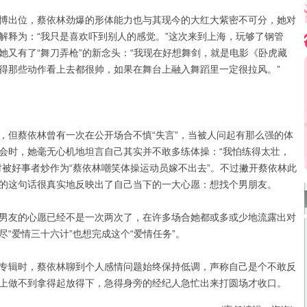
出位，蔡依林劲爆的形体能力也与其现今的大红大紫密不可分，她对
解释为：“我只是喜欢吓到别人的感觉。”这次来到上海，玩够了钢管
她又有了“舞刀弄枪”的新念头：“我现在好想舞剑，就是电影《卧虎藏
得那些动作看上去都很帅，如果在舞台上融入舞蹈里一定很拉风。”
但蔡依林曾有一次在公开场合不慎“失言”，当被人问起有那么强的体
会时，她毫无心机地坦言自己其实并不敢多练体操：“我怕练得太壮，
时被好事者炒作为“蔡依林嘲笑体操运动员嫁不出去”。不过撇开蔡依林此
的这句话很真实地反映出了自己当下的一大心愿：想找个男朋友。
友的心愿已经不是一次两次了，在许多场合她都或多或少地流露出对
“爱情三十六计”也想完成这个“爱情任务”。
辑时，蔡依林聊到个人感情问题始终保持低调，声称自己是个不敢反
上做不到拿得起放得下，急得身旁的经纪人急忙出来打圆场才收口。