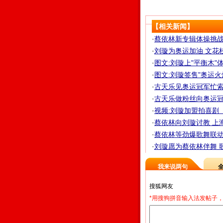
【相关新闻】
·
蔡依林新专辑体操挑战极
·
刘璇为奥运加油 文花枝
·
图文:刘璇上"平衡木"
·
图文:刘璇签售"奥运火
·
古天乐见奥运冠军忙索签
·
古天乐做粉丝向奥运冠
·
视频:刘璇加盟拍喜剧
·
蔡依林向刘璇讨教 上
·
蔡依林等劲爆歌舞联动
·
刘璇愿为蔡依林伴舞 
我来说两句
*用搜狗拼音输入法发帖子，