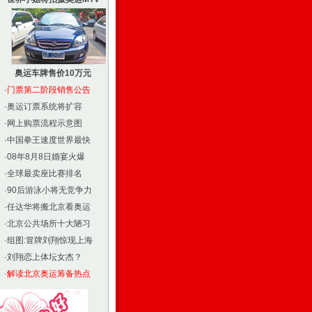
奥运车牌售价10万元
·
门票第二阶段销售公告
·
奥运订票系统将扩容
·
网上购票流程示意图
·
中国拳王速度世界最快
·
08年8月8日婚宴火爆
·
全球最卖座比赛排名
·
90后游泳小将无竞争力
·
任达华将搬北京看奥运
·
北京公共场所十大陋习
·
组图:冒牌刘翔惊现上海
·
刘翔恋上体坛女杰？
·
解读北京奥运筹备热点