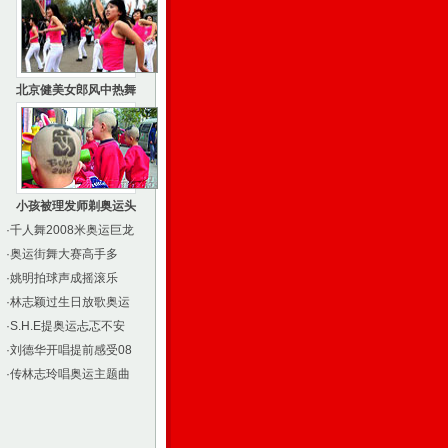
北京健美女郎风中热舞
小孩被理发师剃奥运头
·
千人舞2008米奥运巨龙
·
奥运街舞大赛高手多
·
姚明拍球声成摇滚乐
·
林志颖过生日放歌奥运
·
S.H.E提奥运忐忑不安
·
刘德华开唱提前感受08
·
传林志玲唱奥运主题曲