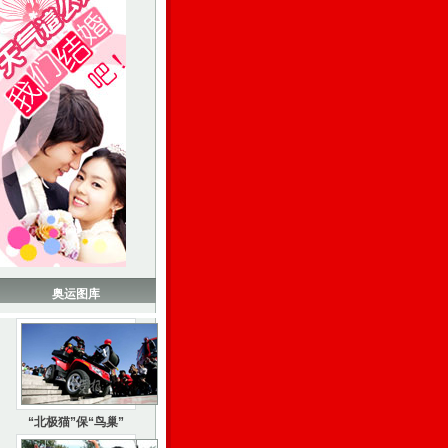
奥运图库
“北极猫”保“鸟巢”