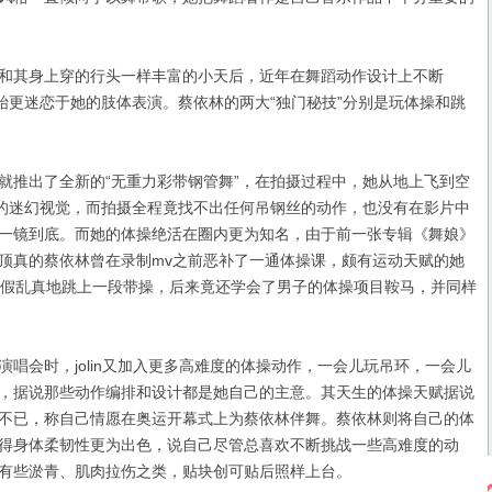
其身上穿的行头一样丰富的小天后，近年在舞蹈动作设计上不断
开始更迷恋于她的肢体表演。蔡依林的两大“独门秘技”分别是玩体操和跳
推出了全新的“无重力彩带钢管舞”，在拍摄过程中，她从地上飞到空
”的迷幻视觉，而拍摄全程竟找不出任何吊钢丝的动作，也没有在影片中
一镜到底。而她的体操绝活在圈内更为知名，由于前一张专辑《舞娘》
顶真的蔡依林曾在录制mv之前恶补了一通体操课，颇有运动天赋的她
以假乱真地跳上一段带操，后来竟还学会了男子的体操项目鞍马，并同样
会时，jolin又加入更多高难度的体操动作，一会儿玩吊环，一会儿
，据说那些动作编排和设计都是她自己的主意。其天生的体操天赋据说
不已，称自己情愿在奥运开幕式上为蔡依林伴舞。蔡依林则将自己的体
得身体柔韧性更为出色，说自己尽管总喜欢不断挑战一些高难度的动
有些淤青、肌肉拉伤之类，贴块创可贴后照样上台。