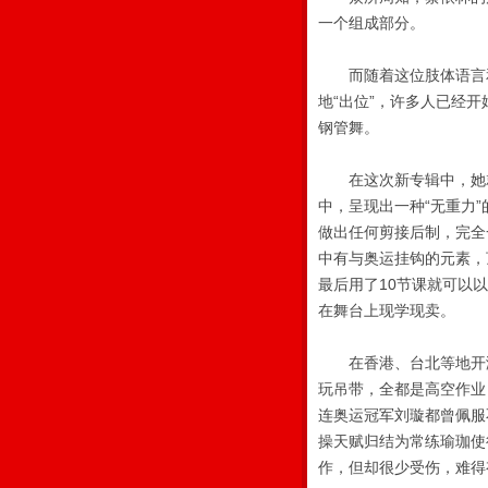
一个组成部分。
而随着这位肢体语言和
地“出位”，许多人已经
钢管舞。
在这次新专辑中，她就
中，呈现出一种“无重力
做出任何剪接后制，完全
中有与奥运挂钩的元素，
最后用了10节课就可以
在舞台上现学现卖。
在香港、台北等地开演唱
玩吊带，全都是高空作业
连奥运冠军刘璇都曾佩服
操天赋归结为常练瑜珈使
作，但却很少受伤，难得