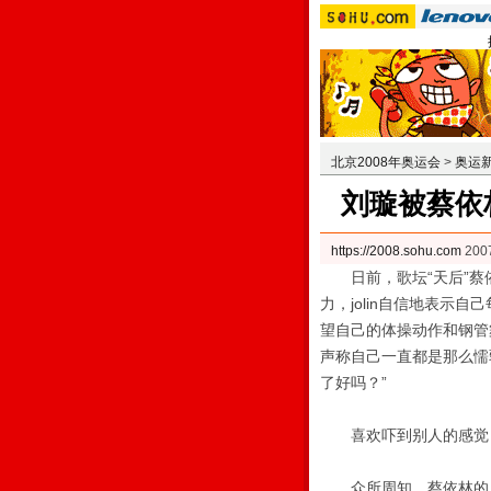
北京2008年奥运会
>
奥运
刘璇被蔡依
https://2008.sohu.com
200
日前，歌坛“天后”蔡
力，jolin自信地表示
望自己的体操动作和钢管舞
声称自己一直都是那么懦
了好吗？”
喜欢吓到别人的感觉
众所周知，蔡依林的风