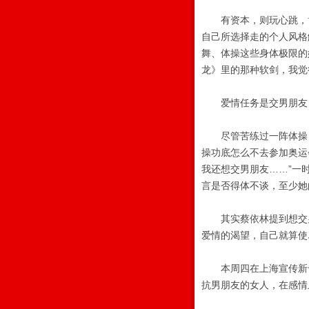
有资本，则玩心跳，博
自己所选择走的个人风格
舞、体操这些身体极限的
龙》里的那种软剑，我觉
爱情任务是交男朋友
尽管苦练过一阵体操，
操功底怎么不去参加奥运
我还想交男朋友……”一
言是否得体不谈，至少她
其实蔡依林提到想交男
爱情的渴望，自己就算使尽
本周四在上海宣传新专
抗男朋友的女人，在感情