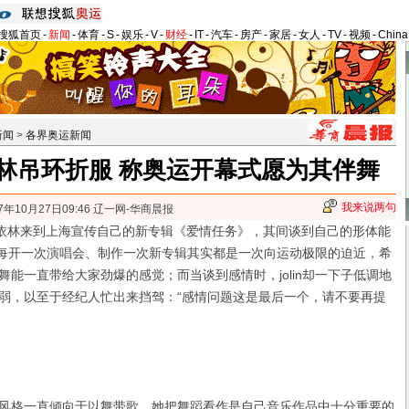
搜狐首页
-
新闻
-
体育
-
S
-
娱乐
-
V
-
财经
-
IT
-
汽车
-
房产
-
家居
-
女人
-
TV
-
视频
-
Chin
新闻
>
各界奥运新闻
林吊环折服 称奥运开幕式愿为其伴舞
我来说两句
7年10月27日09:46 辽一网-华商晨报
依林来到上海宣传自己的新专辑《爱情任务》，其间谈到自己的形体能
自己每开一次演唱会、制作一次新专辑其实都是一次向运动极限的迫近，希
能一直带给大家劲爆的感觉；而当谈到感情时，jolin却一下子低调地
弱，以至于经纪人忙出来挡驾：“感情问题这是最后一个，请不要再提
格一直倾向于以舞带歌，她把舞蹈看作是自己音乐作品中十分重要的