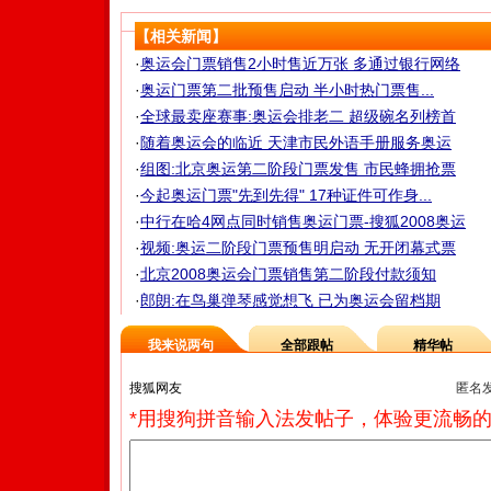
【相关新闻】
·
奥运会门票销售2小时售近万张 多通过银行网络
·
奥运门票第二批预售启动 半小时热门票售...
·
全球最卖座赛事:奥运会排老二 超级碗名列榜首
·
随着奥运会的临近 天津市民外语手册服务奥运
·
组图:北京奥运第二阶段门票发售 市民蜂拥抢票
·
今起奥运门票"先到先得" 17种证件可作身...
·
中行在哈4网点同时销售奥运门票-搜狐2008奥运
·
视频:奥运二阶段门票预售明启动 无开闭幕式票
·
北京2008奥运会门票销售第二阶段付款须知
·
郎朗:在鸟巢弹琴感觉想飞 已为奥运会留档期
我来说两句
全部跟帖
精华帖
匿名
*用搜狗拼音输入法发帖子，体验更流畅的