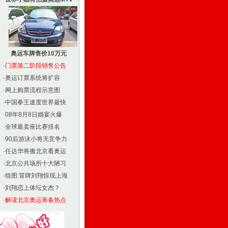
奥运车牌售价10万元
·
门票第二阶段销售公告
·
奥运订票系统将扩容
·
网上购票流程示意图
·
中国拳王速度世界最快
·
08年8月8日婚宴火爆
·
全球最卖座比赛排名
·
90后游泳小将无竞争力
·
任达华将搬北京看奥运
·
北京公共场所十大陋习
·
组图:冒牌刘翔惊现上海
·
刘翔恋上体坛女杰？
·
解读北京奥运筹备热点