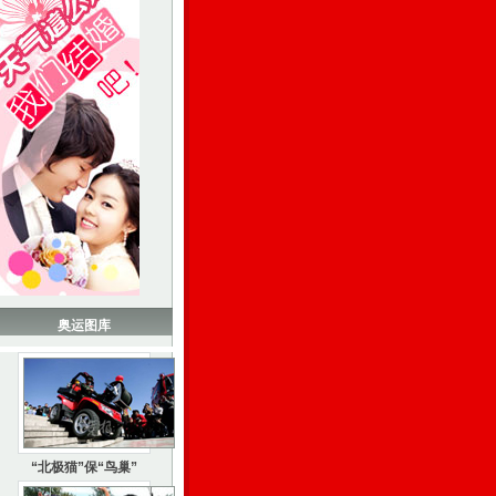
奥运图库
“北极猫”保“鸟巢”