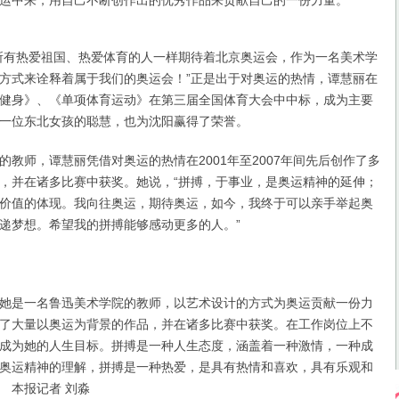
运中来，用自己不断创作出的优秀作品来贡献自己的一份力量。
有热爱祖国、热爱体育的人一样期待着北京奥运会，作为一名美术学
方式来诠释着属于我们的奥运会！”正是出于对奥运的热情，谭慧丽在
健身》、《单项体育运动》在第三届全国体育大会中中标，成为主要
一位东北女孩的聪慧，也为沈阳赢得了荣誉。
师，谭慧丽凭借对奥运的热情在2001年至2007年间先后创作了多
，并在诸多比赛中获奖。她说，“拼搏，于事业，是奥运精神的延伸；
价值的体现。我向往奥运，期待奥运，如今，我终于可以亲手举起奥
递梦想。希望我的拼搏能够感动更多的人。”
是一名鲁迅美术学院的教师，以艺术设计的方式为奥运贡献一份力
了大量以奥运为背景的作品，并在诸多比赛中获奖。在工作岗位上不
成为她的人生目标。拼搏是一种人生态度，涵盖着一种激情，一种成
奥运精神的理解，拼搏是一种热爱，是具有热情和喜欢，具有乐观和
 本报记者 刘淼