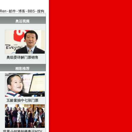
aRen
-
邮件
-
博客
-
BBS
-
搜狗
奥运视频
奥组委详解门票销售
精彩推荐
五龄童抽中七张门票
世界小姐将拍摄奥运MTV