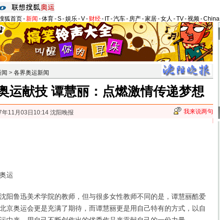
搜狐首页
-
新闻
-
体育
-
S
-
娱乐
-
V
-
财经
-
IT
-
汽车
-
房产
-
家居
-
女人
-
TV
-
视频
-
Chin
新闻
>
各界奥运新闻
奥运献技 谭慧丽：点燃激情传递梦想
我来说两句
7年11月03日10:14 沈阳晚报
奥运
阳鲁迅美术学院的教师，但与很多女性教师不同的是，谭慧丽酷爱
北京奥运会更是充满了期待，而谭慧丽更是用自己特有的方式，以自