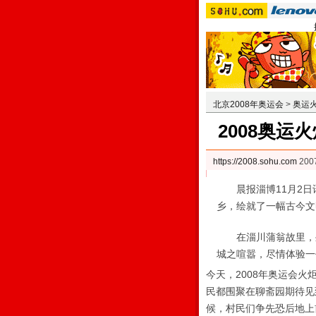
北京2008年奥运会
>
奥运
2008奥运
https://2008.sohu.com
200
晨报淄博11月2日讯 
乡，绘就了一幅古今文
在淄川蒲翁故里，坐
城之喧嚣，尽情体验一
今天，2008年奥运会火
民都围聚在聊斋园期待见
候，村民们争先恐后地上