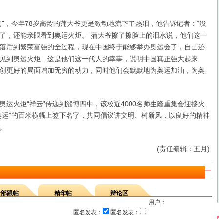
，今年78岁高龄的蒲大爷更是激动地流下了热泪，他告诉记者：“没
了，还能亲眼看到奥运火炬。”蒲大爷擦了擦脸上的泪水说，他们这一
落后到繁荣富强的全过程，现在中国终于能够举办奥运会了，自己还
见到奥运火炬，这是他们这一代人的幸事，说明中国真正强大起来
创更好的局面增加无穷的动力，同时他们会默默地为奥运加油，为奥
火炬“祥云”传递到淄博四中，该校近4000名师生隆重集会迎接火
奥运”的百米横幅上签下名字，共同倡议讲文明、树新风，以良好的精神
。
(责任编辑：五月)
全部跟帖
精华帖
辩论区
用户：
匿名发表：
匿名发表：