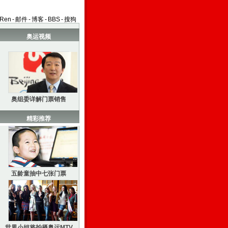
aRen
-
邮件
-
博客
-
BBS
-
搜狗
奥运视频
奥组委详解门票销售
精彩推荐
五龄童抽中七张门票
世界小姐将拍摄奥运MTV