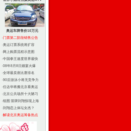
奥运车牌售价10万元
·
门票第二阶段销售公告
·
奥运订票系统将扩容
·
网上购票流程示意图
·
中国拳王速度世界最快
·
08年8月8日婚宴火爆
·
全球最卖座比赛排名
·
90后游泳小将无竞争力
·
任达华将搬北京看奥运
·
北京公共场所十大陋习
·
组图:冒牌刘翔惊现上海
·
刘翔恋上体坛女杰？
·
解读北京奥运筹备热点