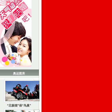
奥运图库
“北极猫”保“鸟巢”