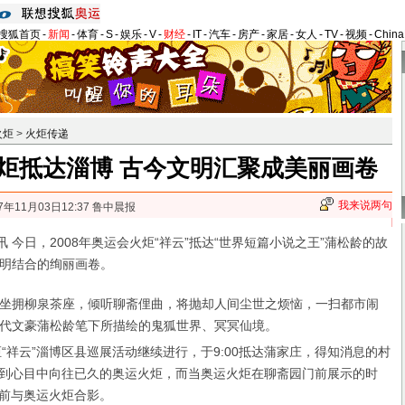
搜狐首页
-
新闻
-
体育
-
S
-
娱乐
-
V
-
财经
-
IT
-
汽车
-
房产
-
家居
-
女人
-
TV
-
视频
-
Chin
火炬
>
火炬传递
火炬抵达淄博 古今文明汇聚成美丽画卷
我来说两句
7年11月03日12:37 鲁中晨报
今日，2008年奥运会火炬“祥云”抵达“世界短篇小说之王”蒲松龄的故
明结合的绚丽画卷。
拥柳泉茶座，倾听聊斋俚曲，将抛却人间尘世之烦恼，一扫都市闹
代文豪蒲松龄笔下所描绘的鬼狐世界、冥冥仙境。
炬“祥云”淄博区县巡展活动继续进行，于9:00抵达蒲家庄，得知消息的村
到心目中向往已久的奥运火炬，而当奥运火炬在聊斋园门前展示的时
前与奥运火炬合影。